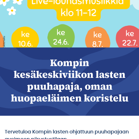
Kompin
kesäkeskiviikon lasten
puuhapaja, oman
huopaeläimen koristelu
Tervetuloa Kompin lasten ohjattuun puuhapajaan