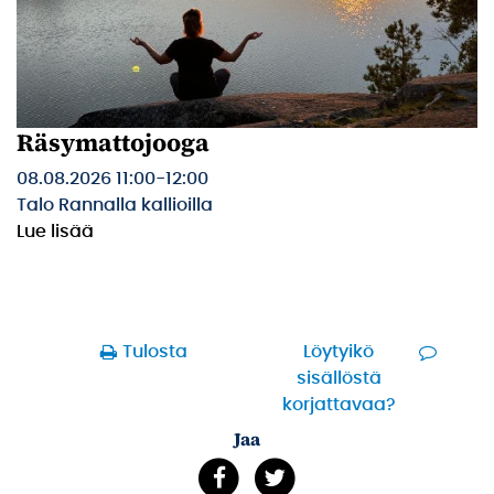
Räsymattojooga
08.08.2026 11:00
-
12:00
Talo Rannalla kallioilla
Lue lisää
Tulosta
Löytyikö
sisällöstä
korjattavaa?
Jaa