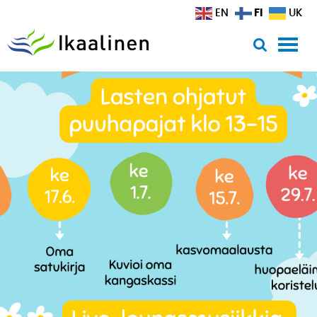
Siirry sisältöön
FI
EN
UK