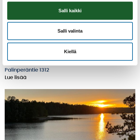
Salli kaikki
Salli valinta
Vatulanharjun Vestivaalit
Kiellä
08.08.2026 10:00
-
16:00
Palinperäntie 1312
Lue lisää