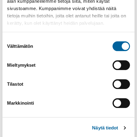
alan kumppaneillemme tietoja siitä, miten käytät
sivustoamme. Kumppanimme voivat yhdistää näitä
tietoja muihin tietoihin, joita olet antanut heille tai joita on
kerätty, kun olet käyttänyt heidän palvelujaan.
Suostumuksen
Välttämätön
valinta
Poistomyynti kirjaston aukioloaikana
Mieltymykset
03.06.2026
-
31.08.2026
Poppelikatu 10
Tilastot
Lue lisää
Markkinointi
Näytä tiedot