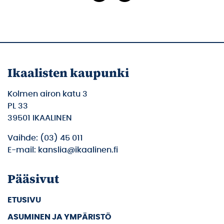
Ikaalisten kaupunki
Kolmen airon katu 3
PL 33
39501 IKAALINEN
Vaihde: (03) 45 011
E-mail: kanslia@ikaalinen.fi
Pääsivut
ETUSIVU
ASUMINEN JA YMPÄRISTÖ