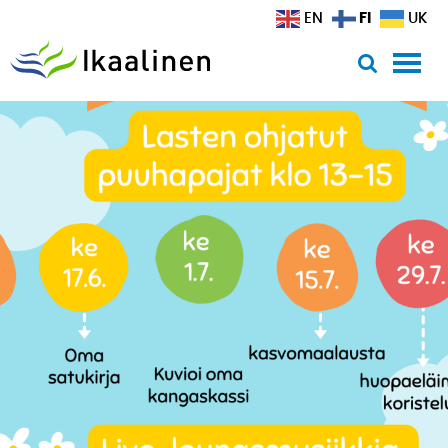
Siirry sisältöön
FI
EN
UK