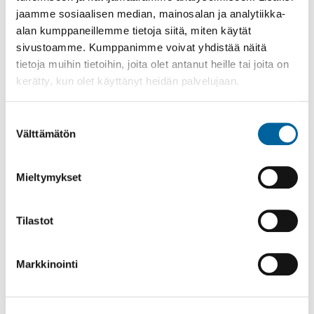
jaamme sosiaalisen median, mainosalan ja analytiikka-
alan kumppaneillemme tietoja siitä, miten käytät
sivustoamme. Kumppanimme voivat yhdistää näitä
tietoja muihin tietoihin, joita olet antanut heille tai joita on
kerätty, kun olet käyttänyt heidän palvelujaan.
Suostumuksen
Välttämätön
valinta
Mieltymykset
Poistomyynti kirjaston aukioloaikana
Tilastot
03.06.2026
-
31.08.2026
Poppelikatu 10
Lue lisää
Markkinointi