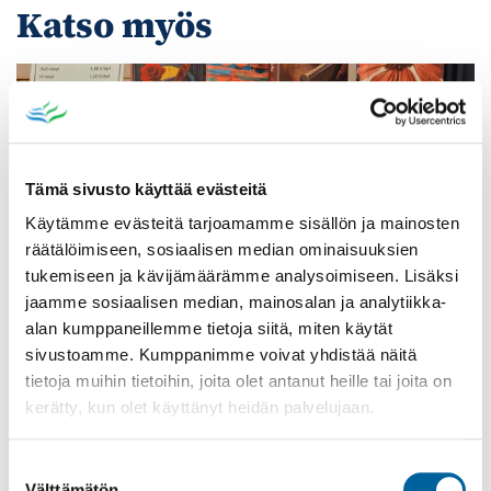
Katso myös
Tämä sivusto käyttää evästeitä
Käytämme evästeitä tarjoamamme sisällön ja mainosten
räätälöimiseen, sosiaalisen median ominaisuuksien
tukemiseen ja kävijämäärämme analysoimiseen. Lisäksi
jaamme sosiaalisen median, mainosalan ja analytiikka-
alan kumppaneillemme tietoja siitä, miten käytät
sivustoamme. Kumppanimme voivat yhdistää näitä
Poistomyynti kirjaston aukioloaikana
tietoja muihin tietoihin, joita olet antanut heille tai joita on
kerätty, kun olet käyttänyt heidän palvelujaan.
03.06.2026
-
31.08.2026
Poppelikatu 10
Suostumuksen
Lue lisää
Välttämätön