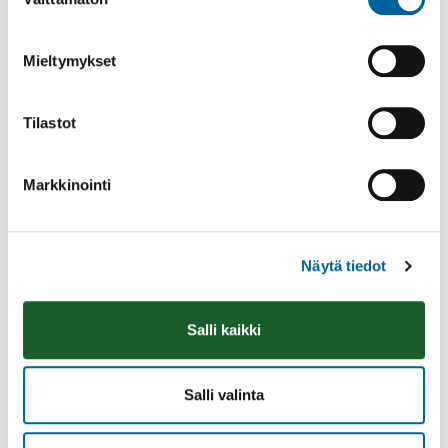
valinta
Mieltymykset
Tilastot
Markkinointi
Näytä tiedot
Vatulanharjun Vestivaalit
Salli kaikki
08.08.2026 10:00
-
16:00
Palinperäntie 1312
Lue lisää
Salli valinta