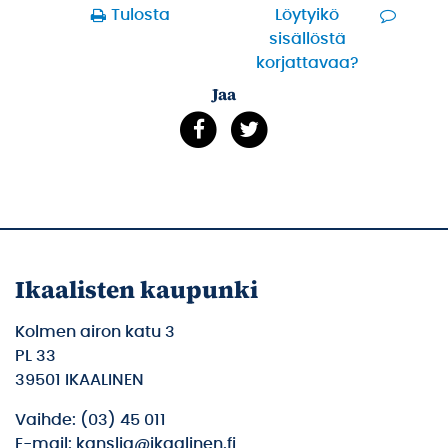
Tulosta
Löytyikö
sisällöstä
korjattavaa?
Jaa
Ikaalisten kaupunki
Kolmen airon katu 3
PL 33
39501 IKAALINEN
Vaihde: (03) 45 011
E-mail: kanslia@ikaalinen.fi