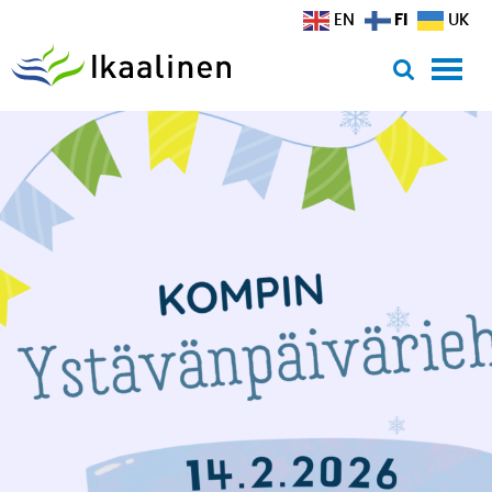
Siirry sisältöön
FI
EN
UK