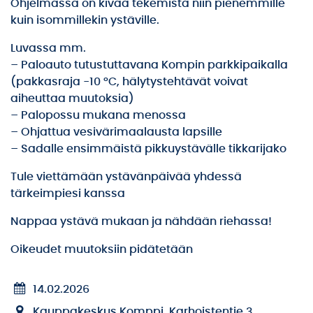
Ohjelmassa on kivaa tekemistä niin pienemmille
kuin isommillekin ystäville.
Luvassa mm.
– Paloauto tutustuttavana Kompin parkkipaikalla
(pakkasraja -10 °C, hälytystehtävät voivat
aiheuttaa muutoksia)
– Palopossu mukana menossa
– Ohjattua vesivärimaalausta lapsille
– Sadalle ensimmäistä pikkuystävälle tikkarijako
Tule viettämään ystävänpäivää yhdessä
tärkeimpiesi kanssa
Nappaa ystävä mukaan ja nähdään riehassa!
Oikeudet muutoksiin pidätetään
14.02.2026
Kauppakeskus Komppi, Karhoistentie 3,