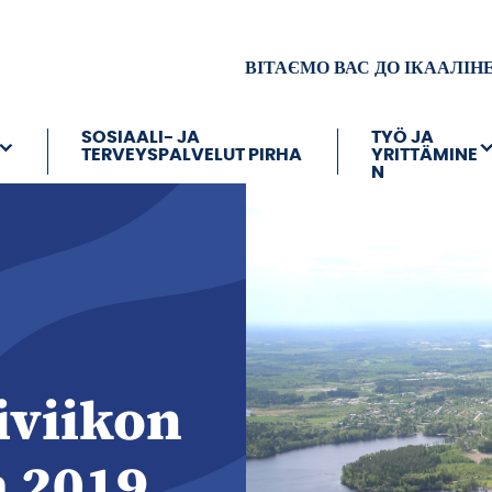
ВІТАЄМО ВАС ДО ІКААЛІН
SOSIAALI- JA
TYÖ JA
TERVEYSPALVELUT PIRHA
YRITTÄMINE
N
iviikon
 2019