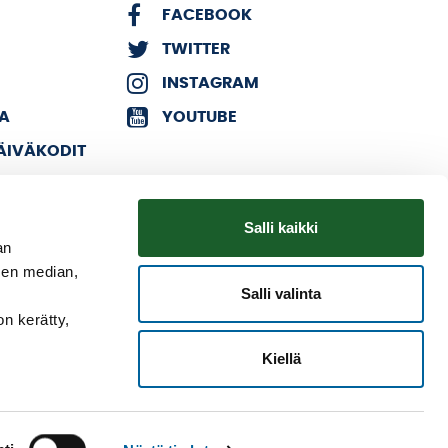
FACEBOOK
TWITTER
INSTAGRAM
KA
YOUTUBE
PÄIVÄKODIT
Salli kaikki
an
sen median,
Salli valinta
on kerätty,
Kiellä