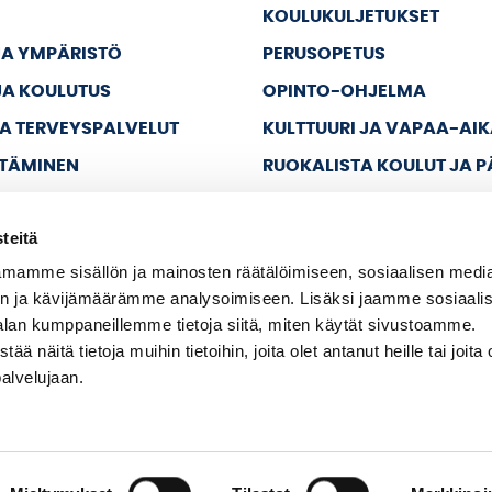
KOULUKULJETUKSET
JA YMPÄRISTÖ
PERUSOPETUS
JA KOULUTUS
OPINTO-OHJELMA
JA TERVEYSPALVELUT
KULTTUURI JA VAPAA-AI
TTÄMINEN
RUOKALISTA KOULUT JA 
JA VAPAA-AIKA
teitä
A HALLINTO
mamme sisällön ja mainosten räätälöimiseen, sosiaalisen medi
n ja kävijämäärämme analysoimiseen. Lisäksi jaamme sosiaali
alan kumppaneillemme tietoja siitä, miten käytät sivustoamme.
näitä tietoja muihin tietoihin, joita olet antanut heille tai joita 
palvelujaan.