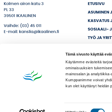
Kolmen airon katu 3
ETUSIVU
PL 33
ASUMINEN 
39501 IKAALINEN
KASVATUS 
Vaihde: (03) 45 011
SOSIAALI- 
E-mail: kanslia@ikaalinen.fi
TYÖ JA YRI
KULTTUURI 
Tämä sivusto käyttää eväs
KAUPUNKI J
Käytämme evästeitä tarjoa
ominaisuuksien tukemisee
mainosalan ja analytiikka-
Kumppanimme voivat yhdistää 
kun olet käyttänyt heidän 
Suostumuksen