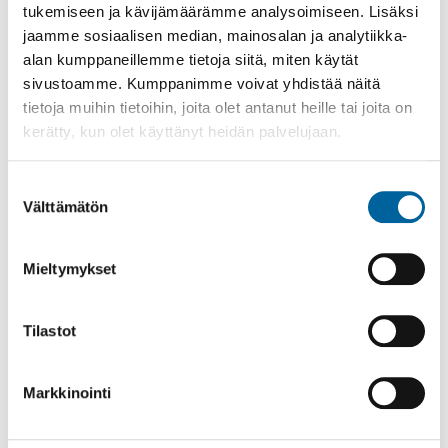
tukemiseen ja kävijämäärämme analysoimiseen. Lisäksi
jaamme sosiaalisen median, mainosalan ja analytiikka-
alan kumppaneillemme tietoja siitä, miten käytät
sivustoamme. Kumppanimme voivat yhdistää näitä
tietoja muihin tietoihin, joita olet antanut heille tai joita on
kerätty, kun olet käyttänyt heidän palvelujaan.
Suostumuksen
Välttämätön
valinta
Mieltymykset
Vatulanharjun Vestivaalit
08.08.2026 10:00
-
16:00
Tilastot
Palinperäntie 1312
Lue lisää
Markkinointi