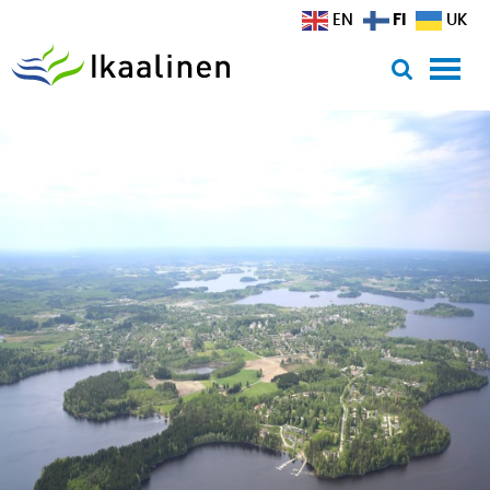
Siirry sisältöön
FI
EN
UK