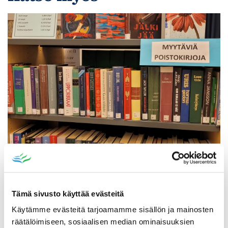
Poistomyynti kirjaston aukioloaikana
03.06.2026
-
31.08.2026
Poppelikatu 10
Tämä sivusto käyttää evästeitä
Lue lisää
Käytämme evästeitä tarjoamamme sisällön ja mainosten
räätälöimiseen, sosiaalisen median ominaisuuksien