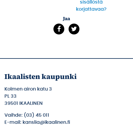
sisällöstä
korjattavaa?
Jaa
Ikaalisten kaupunki
Kolmen airon katu 3
PL 33
39501 IKAALINEN
Vaihde: (03) 45 011
E-mail: kanslia@ikaalinen.fi