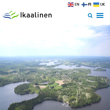
Siirry sisältöön
FI
EN
UK