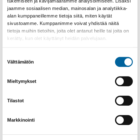
tukemiseen ja kävijämäärämme analysoimiseen. Lisäksi
jaamme sosiaalisen median, mainosalan ja analytiikka-
alan kumppaneillemme tietoja siitä, miten käytät
sivustoamme. Kumppanimme voivat yhdistää näitä
tietoja muihin tietoihin, joita olet antanut heille tai joita on
kerätty, kun olet käyttänyt heidän palvelujaan.
Suostumuksen
Välttämätön
valinta
Avoimet ovet Jyllin Kodin kuntosalilla
Mieltymykset
11.08.2026 14:30
-
16:30
Jyllin Kodit
Tilastot
Lue lisää
Markkinointi