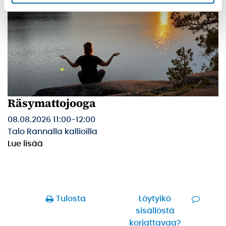
Räsymattojooga
08.08.2026 11:00
-
12:00
Talo Rannalla kallioilla
Lue lisää
Tulosta
Löytyikö
sisällöstä
korjattavaa?