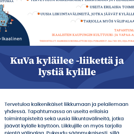
KuVa kyläilee -liikettä ja
lystiä kylille
Tervetuloa kaikenikäiset liikkumaan ja pelailemaan
yhdessä. Tapahtumassa on useita erilaisia
toimintapisteitä sekä uusia liikuntavälineitä, jotka
jäävät kylälle käyttöön. Liikkujille on myös tarjolla
pientä välipalaa. Pukeudu säänmukaisesti, sillä