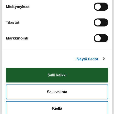
Mieltymykset
Tilastot
Markkinointi
Näytä tiedot
Vatulanharjun Vestivaalit
08.08.2026 10:00
-
16:00
Salli kaikki
Palinperäntie 1312
Lue lisää
Salli valinta
Kiellä