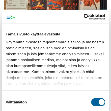
Tämä sivusto käyttää evästeitä
Käytämme evästeitä tarjoamamme sisällön ja mainosten
räätälöimiseen, sosiaalisen median ominaisuuksien
tukemiseen ja kävijämäärämme analysoimiseen. Lisäksi
jaamme sosiaalisen median, mainosalan ja analytiikka-
alan kumppaneillemme tietoja siitä, miten käytät
Poistomyynti kirjaston aukioloaikana
sivustoamme. Kumppanimme voivat yhdistää näitä
tietoja muihin tietoihin, joita olet antanut heille tai joita on
03.06.2026
-
31.08.2026
kerätty, kun olet käyttänyt heidän palvelujaan.
Poppelikatu 10
Lue lisää
Suostumuksen
Välttämätön
valinta