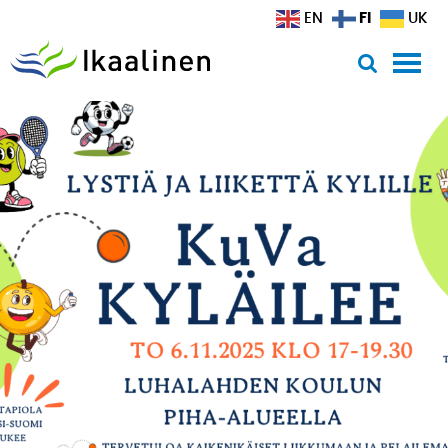
Siirry sisältöön
FI
EN
UK