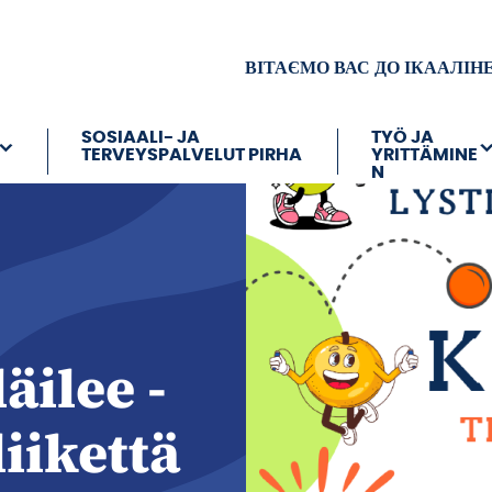
ВІТАЄМО ВАС ДО ІКААЛІН
SOSIAALI- JA
TYÖ JA
TERVEYSPALVELUT PIRHA
YRITTÄMINE
N
äilee -
liikettä