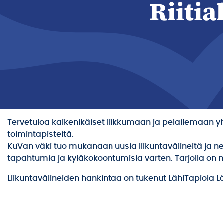
Riitia
Tervetuloa kaikenikäiset liikkumaan ja pelailemaan y
toimintapisteitä.
KuVan väki tuo mukanaan uusia liikuntavälineitä ja ne
tapahtumia ja kyläkokoontumisia varten. Tarjolla on myö
Liikuntavälineiden hankintaa on tukenut LähiTapiola 