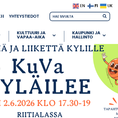
FI
EN
UK
ЕН
YHTEYSTIEDOT
KULTTUURI JA
KAUPUNKI JA
VAPAA-AIKA
HALLINTO