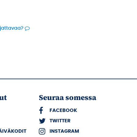
rjattavaa?
ut
Seuraa somessa
FACEBOOK
TWITTER
PÄIVÄKODIT
INSTAGRAM