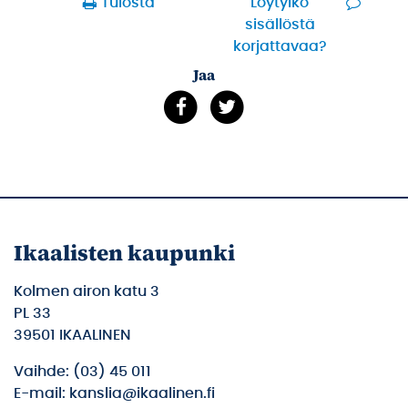
Tulosta
Löytyikö
sisällöstä
korjattavaa?
Jaa
Ikaalisten kaupunki
Kolmen airon katu 3
PL 33
39501 IKAALINEN
Vaihde: (03) 45 011
E-mail: kanslia@ikaalinen.fi