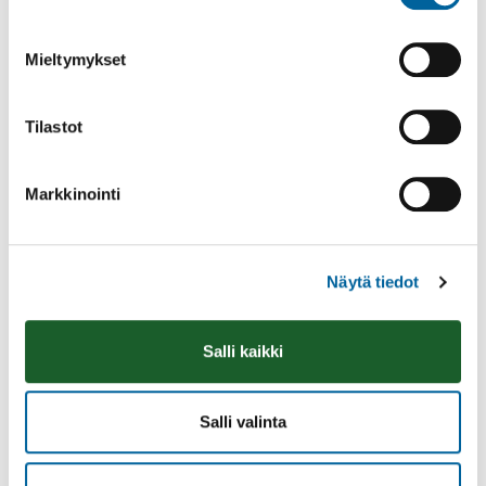
Mieltymykset
Tilastot
Markkinointi
Näytä tiedot
Vatulanharjun Vestivaalit
Salli kaikki
08.08.2026 10:00
-
16:00
Palinperäntie 1312
Lue lisää
Salli valinta