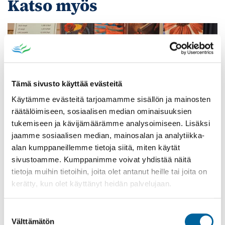
Katso myös
Tämä sivusto käyttää evästeitä
Käytämme evästeitä tarjoamamme sisällön ja mainosten
räätälöimiseen, sosiaalisen median ominaisuuksien
tukemiseen ja kävijämäärämme analysoimiseen. Lisäksi
jaamme sosiaalisen median, mainosalan ja analytiikka-
alan kumppaneillemme tietoja siitä, miten käytät
sivustoamme. Kumppanimme voivat yhdistää näitä
Poistomyynti kirjaston aukioloaikana
tietoja muihin tietoihin, joita olet antanut heille tai joita on
kerätty, kun olet käyttänyt heidän palvelujaan.
03.06.2026
-
31.08.2026
Poppelikatu 10
Lue lisää
Suostumuksen
Välttämätön
valinta