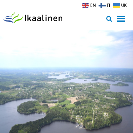
Siirry sisältöön
FI
EN
UK