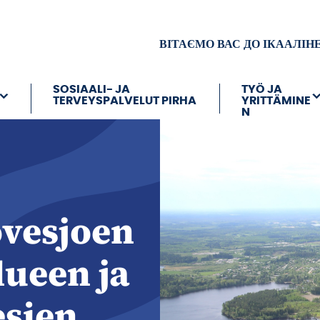
ВІТАЄМО ВАС ДО ІКААЛІН
SOSIAALI- JA
TYÖ JA
TERVEYSPALVELUT PIRHA
YRITTÄMINE
N
vesjoen
ueen ja
esien