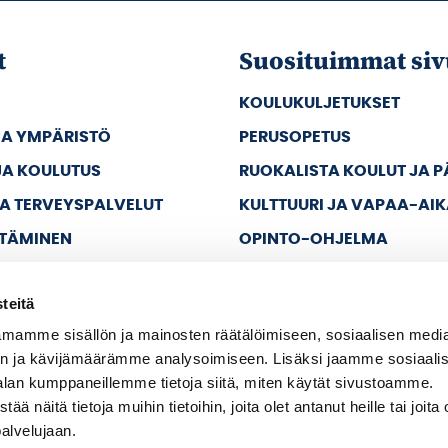
t
Suosituimmat siv
KOULUKULJETUKSET
JA YMPÄRISTÖ
PERUSOPETUS
JA KOULUTUS
RUOKALISTA KOULUT JA 
JA TERVEYSPALVELUT
KULTTUURI JA VAPAA-AI
TTÄMINEN
OPINTO-OHJELMA
JA VAPAA-AIKA
teitä
A HALLINTO
mamme sisällön ja mainosten räätälöimiseen, sosiaalisen medi
n ja kävijämäärämme analysoimiseen. Lisäksi jaamme sosiaali
alan kumppaneillemme tietoja siitä, miten käytät sivustoamme.
näitä tietoja muihin tietoihin, joita olet antanut heille tai joita 
palvelujaan.