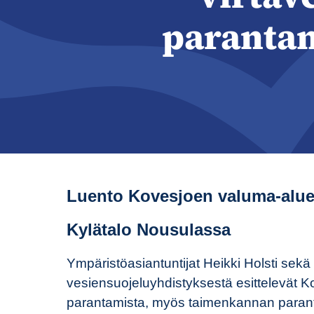
parantam
Luento Kovesjoen valuma-aluee
Kylätalo Nousulassa
Ympäristöasiantuntijat Heikki Holsti se
vesiensuojeluyhdistyksestä esittelevät K
parantamista, myös taimenkannan paran