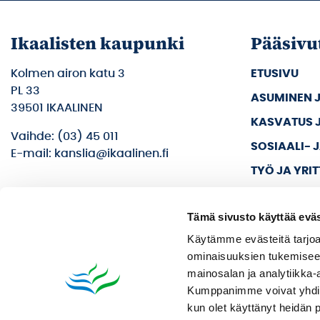
Ikaalisten kaupunki
Pääsivu
Kolmen airon katu 3
ETUSIVU
PL 33
ASUMINEN 
39501 IKAALINEN
KASVATUS 
Vaihde: (03) 45 011
SOSIAALI- 
E-mail: kanslia@ikaalinen.fi
TYÖ JA YRI
KULTTUURI 
Tämä sivusto käyttää eväs
KAUPUNKI J
Käytämme evästeitä tarjoa
ominaisuuksien tukemisee
mainosalan ja analytiikka-
Kumppanimme voivat yhdistää 
kun olet käyttänyt heidän 