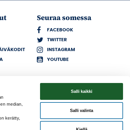
ut
Seuraa somessa
FACEBOOK
TWITTER
PÄIVÄKODIT
INSTAGRAM
KA
YOUTUBE
Salli kaikki
an
sen median,
Salli valinta
on kerätty,
Kiellä