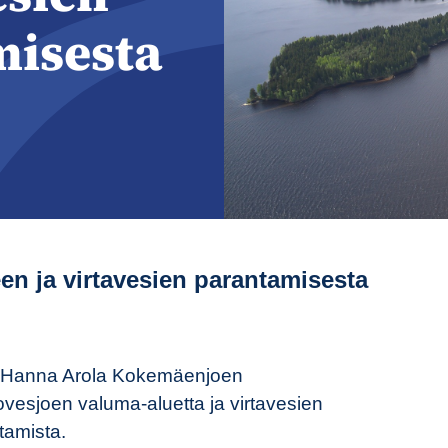
isesta
n ja virtavesien parantamisesta
kä Hanna Arola Kokemäenjoen
ovesjoen valuma-aluetta ja virtavesien
tamista.