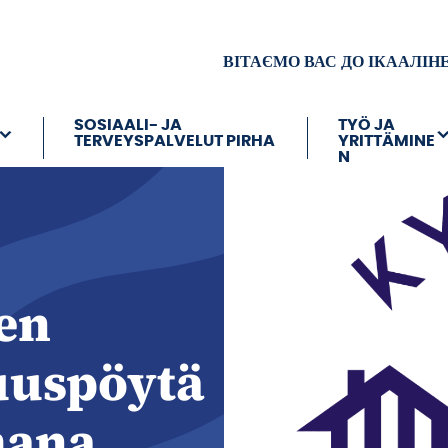
ВІТАЄМО ВАС ДО ІКААЛІН
SOSIAALI- JA
TYÖ JA
TERVEYSPALVELUT PIRHA
YRITTÄMINE
N
en
uspöytä
mana