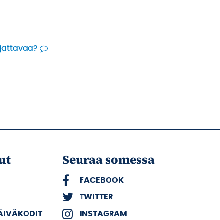
rjattavaa?
ut
Seuraa somessa
FACEBOOK
TWITTER
PÄIVÄKODIT
INSTAGRAM