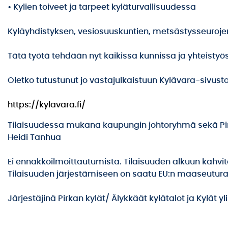
• Kylien toiveet ja tarpeet kyläturvallisuudessa
Kyläyhdistyksen, vesiosuuskuntien, metsästysseuroje
Tätä työtä tehdään nyt kaikissa kunnissa ja yhteist
Oletko tutustunut jo vastajulkaistuun Kylävara-sivust
https://kylavara.fi/
Tilaisuudessa mukana kaupungin johtoryhmä sekä Pirka
Heidi Tanhua
Ei ennakkoilmoittautumista. Tilaisuuden alkuun kahvita
Tilaisuuden järjestämiseen on saatu EU:n maaseutura
Järjestäjinä Pirkan kylät/ Älykkäät kylätalot ja Kylät y