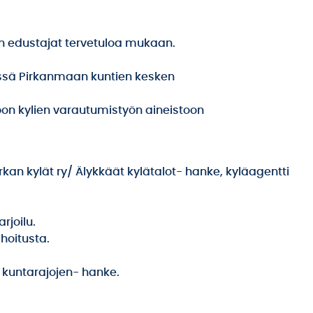
n edustajat tervetuloa mukaan.
yössä Pirkanmaan kuntien kesken
oon kylien varautumistyön aineistoon
n kylät ry/ Älykkäät kylätalot- hanke, kyläagentti
rjoilu.
hoitusta.
li kuntarajojen- hanke.