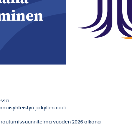
uminen
issa
aisyhteistyö ja kylien rooli
n varautumissuunnitelma vuoden 2026 aikana