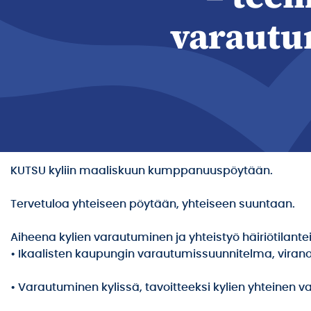
varaut
KUTSU kyliin maaliskuun kumppanuuspöytään.
Tervetuloa yhteiseen pöytään, yhteiseen suuntaan.
Aiheena kylien varautuminen ja yhteistyö häiriötilante
• Ikaalisten kaupungin varautumissuunnitelma, viranom
• Varautuminen kylissä, tavoitteeksi kylien yhteine