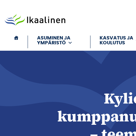
Siirry sisältöön
ASUMINEN JA
KASVATUS JA
YMPÄRISTÖ
KOULUTUS
Kyli
kumppanu
– tee