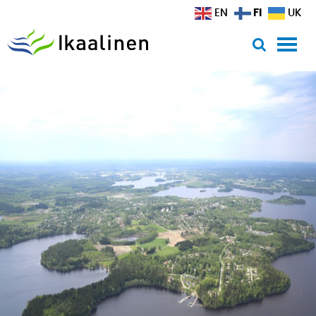
Siirry sisältöön
FI
EN
UK