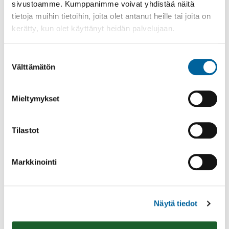
sivustoamme. Kumppanimme voivat yhdistää näitä
tietoja muihin tietoihin, joita olet antanut heille tai joita on
kerätty, kun olet käyttänyt heidän palvelujaan.
Ikaalisten Nykymarttojen puuropäivä
Suostumuksen
Olkkarilla
Välttämätön
valinta
10.08.2026 09:00
-
14:30
Olkkari
Mieltymykset
Lue lisää
Tilastot
Markkinointi
Näytä tiedot