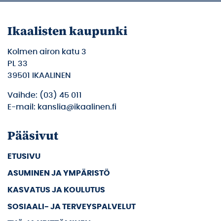
Ikaalisten kaupunki
Kolmen airon katu 3
PL 33
39501 IKAALINEN
Vaihde: (03) 45 011
E-mail: kanslia@ikaalinen.fi
Pääsivut
ETUSIVU
ASUMINEN JA YMPÄRISTÖ
KASVATUS JA KOULUTUS
SOSIAALI- JA TERVEYSPALVELUT