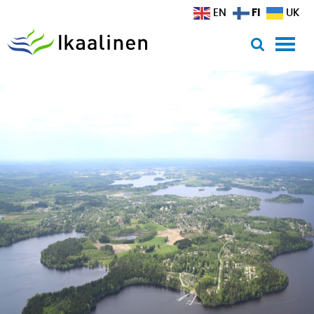
Siirry sisältöön
FI
EN
UK