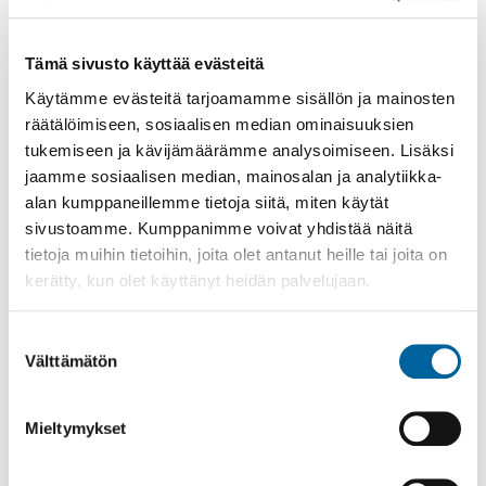
Tämä sivusto käyttää evästeitä
Käytämme evästeitä tarjoamamme sisällön ja mainosten
Poistomyynti kirjaston aukioloaikana
räätälöimiseen, sosiaalisen median ominaisuuksien
03.06.2026
-
31.08.2026
tukemiseen ja kävijämäärämme analysoimiseen. Lisäksi
Poppelikatu 10
jaamme sosiaalisen median, mainosalan ja analytiikka-
Lue lisää
alan kumppaneillemme tietoja siitä, miten käytät
sivustoamme. Kumppanimme voivat yhdistää näitä
tietoja muihin tietoihin, joita olet antanut heille tai joita on
kerätty, kun olet käyttänyt heidän palvelujaan.
Suostumuksen
Välttämätön
valinta
Mieltymykset