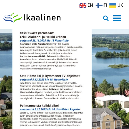
Siirry sisältöön
FI
EN
UK