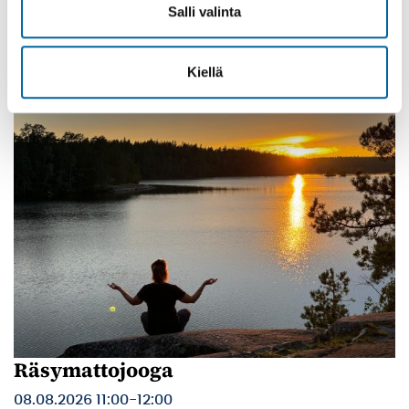
Salli valinta
08.08.2026 10:00
-
16:00
Palinperäntie 1312
Lue lisää
Kiellä
Räsymattojooga
08.08.2026 11:00
-
12:00