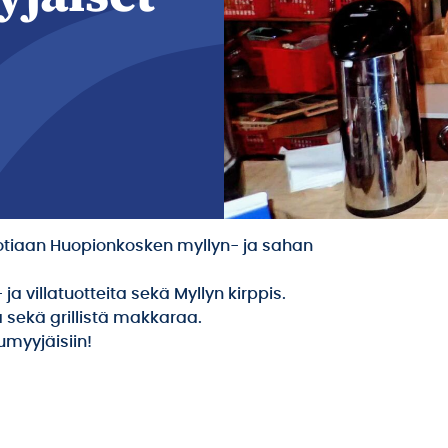
vuotiaan Huopionkosken myllyn- ja sahan
 ja villatuotteita sekä Myllyn kirppis.
a sekä grillistä makkaraa.
umyyjäisiin!