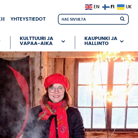
FI
EN
UK
ЕН
YHTEYSTIEDOT
KULTTUURI JA
KAUPUNKI JA
VAPAA-AIKA
HALLINTO