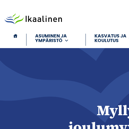
Siirry sisältöön
ASUMINEN JA
KASVATUS JA
YMPÄRISTÖ
KOULUTUS
Myl
joulumyy