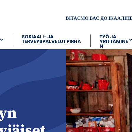
ВІТАЄМО ВАС ДО ІКААЛІН
SOSIAALI- JA
TYÖ JA
TERVEYSPALVELUT PIRHA
YRITTÄMINE
N
lyn
jäiset