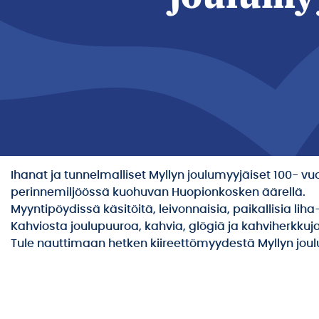
Ihanat ja tunnelmalliset Myllyn joulumyyjäiset 100- 
perinnemiljöössä kuohuvan Huopionkosken äärellä.
Myyntipöydissä käsitöitä, leivonnaisia, paikallisia liha-
Kahviosta joulupuuroa, kahvia, glögiä ja kahviherkkuj
Tule nauttimaan hetken kiireettömyydestä Myllyn joul