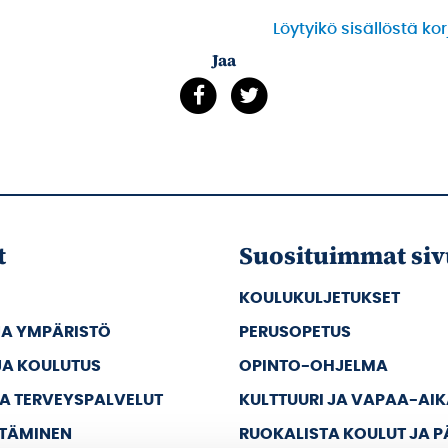
Löytyikö sisällöstä ko
Jaa
t
Suosituimmat siv
KOULUKULJETUKSET
JA YMPÄRISTÖ
PERUSOPETUS
JA KOULUTUS
OPINTO-OHJELMA
JA TERVEYSPALVELUT
KULTTUURI JA VAPAA-AI
TTÄMINEN
RUOKALISTA KOULUT JA 