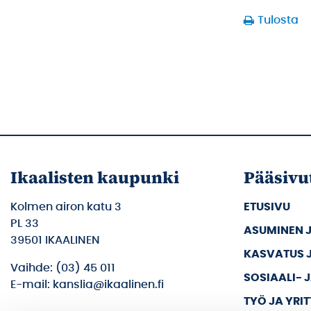
Tulosta
Ikaalisten kaupunki
Pääsivu
Kolmen airon katu 3
ETUSIVU
PL 33
ASUMINEN 
39501 IKAALINEN
KASVATUS 
Vaihde: (03) 45 011
SOSIAALI- 
E-mail: kanslia@ikaalinen.fi
TYÖ JA YRI