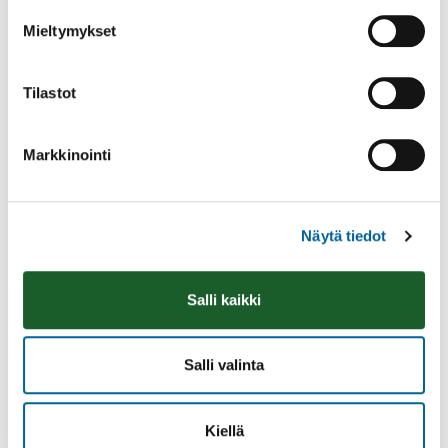
Mieltymykset
Tilastot
Markkinointi
Näytä tiedot
Vatulanharjun Vestivaalit
08.08.2026 10:00
-
16:00
Salli kaikki
Palinperäntie 1312
Lue lisää
Salli valinta
Kiellä