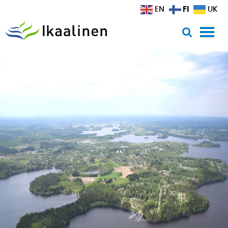
Siirry sisältöön
FI
EN
UK