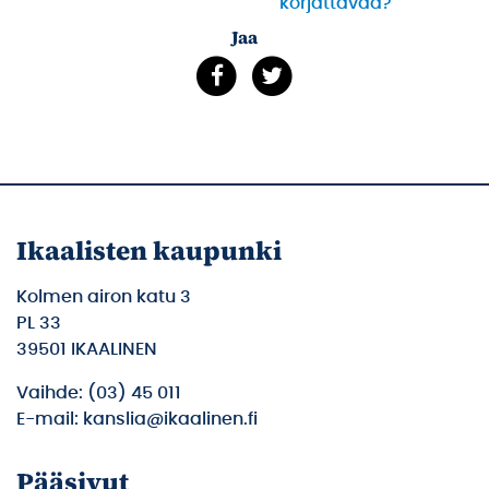
korjattavaa?
Jaa
Ikaalisten kaupunki
Kolmen airon katu 3
PL 33
39501 IKAALINEN
Vaihde: (03) 45 011
E-mail: kanslia@ikaalinen.fi
Pääsivut