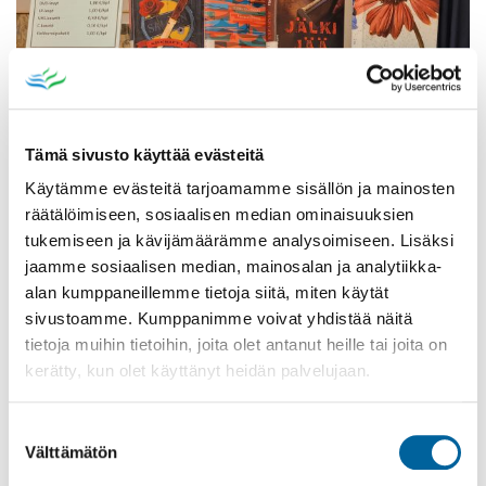
Tämä sivusto käyttää evästeitä
Käytämme evästeitä tarjoamamme sisällön ja mainosten
räätälöimiseen, sosiaalisen median ominaisuuksien
tukemiseen ja kävijämäärämme analysoimiseen. Lisäksi
jaamme sosiaalisen median, mainosalan ja analytiikka-
alan kumppaneillemme tietoja siitä, miten käytät
Poistomyynti kirjaston aukioloaikana
sivustoamme. Kumppanimme voivat yhdistää näitä
tietoja muihin tietoihin, joita olet antanut heille tai joita on
03.06.2026
-
31.08.2026
kerätty, kun olet käyttänyt heidän palvelujaan.
Poppelikatu 10
Lue lisää
Suostumuksen
Välttämätön
valinta