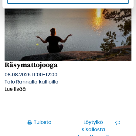
Räsymattojooga
08.08.2026 11:00
-
12:00
Talo Rannalla kallioilla
Lue lisää
Tulosta
Löytyikö
sisällöstä