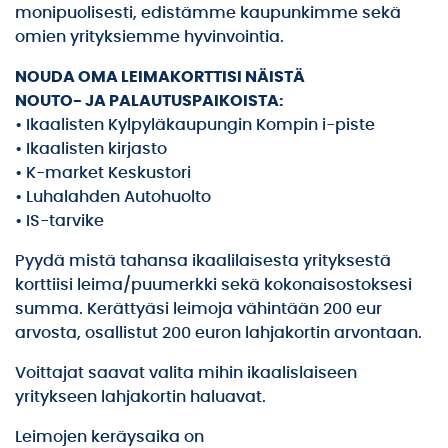
monipuolisesti, edistämme kaupunkimme sekä
omien yrityksiemme hyvinvointia.
NOUDA OMA LEIMAKORTTISI NÄISTÄ
NOUTO- JA PALAUTUSPAIKOISTA:
• Ikaalisten Kylpyläkaupungin Kompin i-piste
• Ikaalisten kirjasto
• K-market Keskustori
• Luhalahden Autohuolto
• IS-tarvike
Pyydä mistä tahansa ikaalilaisesta yrityksestä
korttiisi leima/puumerkki sekä kokonaisostoksesi
summa. Kerättyäsi leimoja vähintään 200 eur
arvosta, osallistut 200 euron lahjakortin arvontaan.
Voittajat saavat valita mihin ikaalislaiseen
yritykseen lahjakortin haluavat.
Leimojen keräysaika on