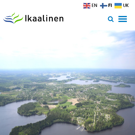
Siirry sisältöön
FI
EN
UK