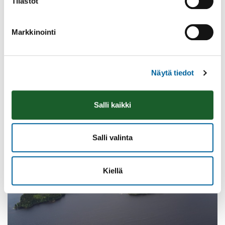
Tilastot
Markkinointi
Poistomyynti kirjaston aukioloaikana
03.06.2026
-
31.08.2026
Poppelikatu 10
Näytä tiedot
Lue lisää
Salli kaikki
Salli valinta
Kiellä