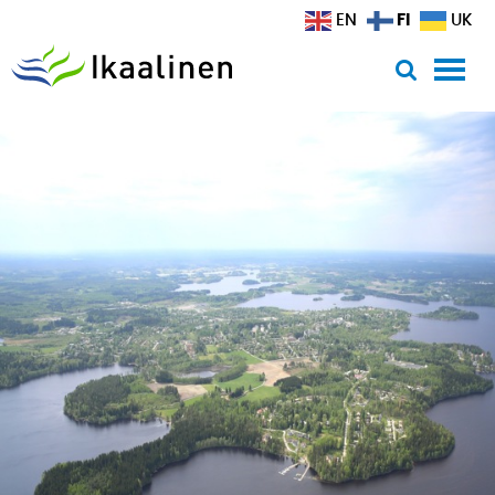
Siirry sisältöön
FI
EN
UK