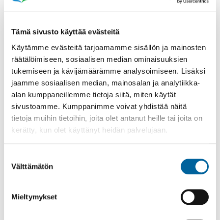
Tämä sivusto käyttää evästeitä
Käytämme evästeitä tarjoamamme sisällön ja mainosten
räätälöimiseen, sosiaalisen median ominaisuuksien
Poistomyynti kirjaston aukioloaikana
tukemiseen ja kävijämäärämme analysoimiseen. Lisäksi
03.06.2026
-
31.08.2026
jaamme sosiaalisen median, mainosalan ja analytiikka-
Poppelikatu 10
alan kumppaneillemme tietoja siitä, miten käytät
Lue lisää
sivustoamme. Kumppanimme voivat yhdistää näitä
tietoja muihin tietoihin, joita olet antanut heille tai joita on
kerätty, kun olet käyttänyt heidän palvelujaan.
Suostumuksen
Välttämätön
valinta
Mieltymykset