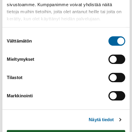
sivustoamme. Kumppanimme voivat yhdistää näitä
tietoja muihin tietoihin, joita olet antanut heille tai joita on
kerätty, kun olet käyttänyt heidän palvelujaan.
Suostumuksen
Vatulanharjun Vestivaalit
Välttämätön
valinta
08.08.2026 10:00
-
16:00
Mieltymykset
Palinperäntie 1312
Lue lisää
Tilastot
Markkinointi
Näytä tiedot