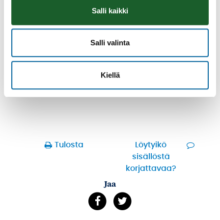
Salli kaikki
Salli valinta
Räsymattojooga
08.08.2026 11:00
-
12:00
Kiellä
Talo Rannalla kallioilla
Lue lisää
Tulosta
Löytyikö
sisällöstä
korjattavaa?
Jaa