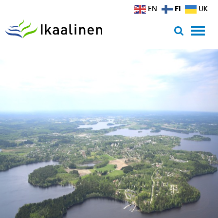
Siirry sisältöön
FI
EN
UK