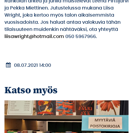
Rahkolan arkea ja juhlia muistelevat Leena Pirttijärvi
ja Pekka Miettinen. Jutustelussa mukana Liisa
Wright, joka kertoo myös talon aikaisemmista
vuosisadoista. Jos haluat antaa valokuvia tähän
tilaisuuteen muidenkin nähtäväksi, ota yhteyttä
liisawright@hotmail.com
050 5967966.
08.07.2021 14:00
Katso myös