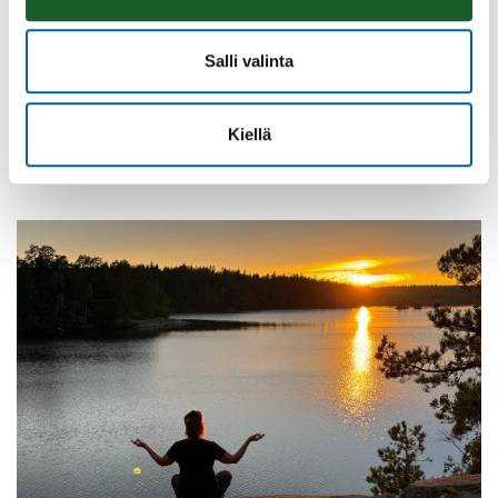
Salli valinta
Vatulanharjun Vestivaalit
08.08.2026 10:00
-
16:00
Kiellä
Palinperäntie 1312
Lue lisää