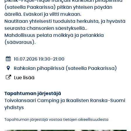
piknik–Pique-nique français Rahkolan pihapiirissä
(sateella Paakarissa) pitkän yhteisen pöydän
äärellä. Eväskori ja viltti mukaan.
Nautitaan yhteisesti tuoduista herkuista, ja hyvästä
seurasta chansonien säestyksellä..
Mahdollisuus pelata mölkkyä ja petankkia
(säävaraus).
10.07.2026 19:30
-
21:00
Rahkolan pihapiirissä (sateella Paakarissa)
Lue lisää
Tapahtuman järjestäjä
Toivolansaari Camping ja Ikaalisten Ranska-Suomi
yhdistys
Tapahtuman järjestäjä vastaa tietojen oikeellisuudesta