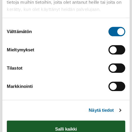
tietoja muihin tietoihin, joita olet antanut heille tai joita on
kerätty, kun olet käyttänyt heidän palvelujaan.
Suostumuksen
Välttämätön
valinta
Poistomyynti kirjaston aukioloaikana
03.06.2026
-
31.08.2026
Mieltymykset
Poppelikatu 10
Lue lisää
Tilastot
Markkinointi
Näytä tiedot
Salli kaikki