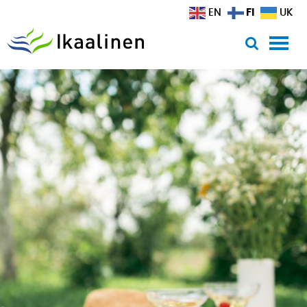
Siirry sisältöön
FI
EN
UK