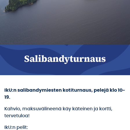
Salibandyturnaus
IkU:n salibandymiesten kotiturnaus, pelejä klo 10-
19.
Kahvio, maksuvälineenä käy käteinen ja kortti,
tervetuloa!
IkU:n pelit: