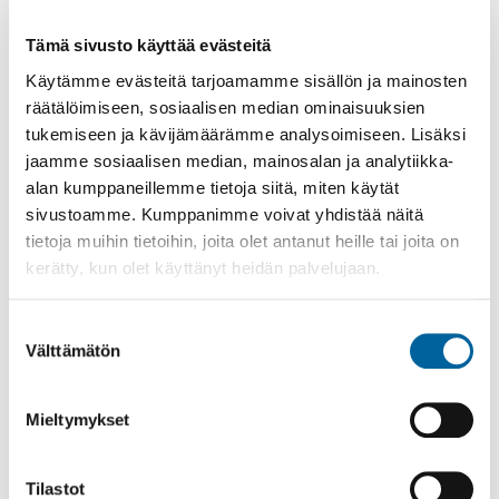
Tämä sivusto käyttää evästeitä
Käytämme evästeitä tarjoamamme sisällön ja mainosten
Poistomyynti kirjaston aukioloaikana
räätälöimiseen, sosiaalisen median ominaisuuksien
03.06.2026
-
31.08.2026
tukemiseen ja kävijämäärämme analysoimiseen. Lisäksi
Poppelikatu 10
jaamme sosiaalisen median, mainosalan ja analytiikka-
Lue lisää
alan kumppaneillemme tietoja siitä, miten käytät
sivustoamme. Kumppanimme voivat yhdistää näitä
tietoja muihin tietoihin, joita olet antanut heille tai joita on
kerätty, kun olet käyttänyt heidän palvelujaan.
Suostumuksen
Välttämätön
valinta
Mieltymykset
Tilastot