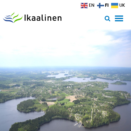
Siirry sisältöön
FI
EN
UK