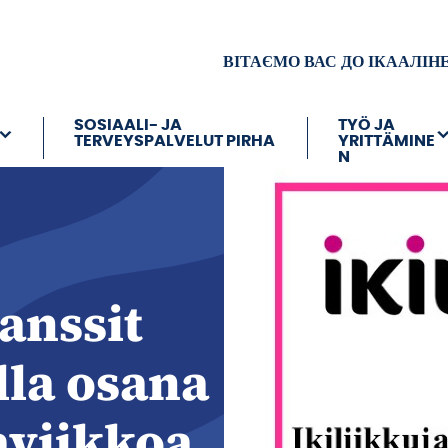
ВІТАЄМО ВАС ДО ІКААЛІН
SOSIAALI- JA
TYÖ JA
TERVEYSPALVELUT PIRHA
YRITTÄMINE
N
anssit
lla osana
aviikkoa