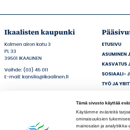
Ikaalisten kaupunki
Pääsivu
Kolmen airon katu 3
ETUSIVU
PL 33
ASUMINEN 
39501 IKAALINEN
KASVATUS 
Vaihde: (03) 45 011
SOSIAALI- 
E-mail: kanslia@ikaalinen.fi
TYÖ JA YRI
KULTTUURI 
Tämä sivusto käyttää eväs
KAUPUNKI J
Käytämme evästeitä tarjoa
ominaisuuksien tukemisee
mainosalan ja analytiikka-