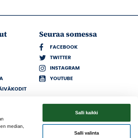
ut
Seuraa somessa
FACEBOOK
TWITTER
INSTAGRAM
KA
YOUTUBE
PÄIVÄKODIT
Salli kaikki
an
sen median,
Salli valinta