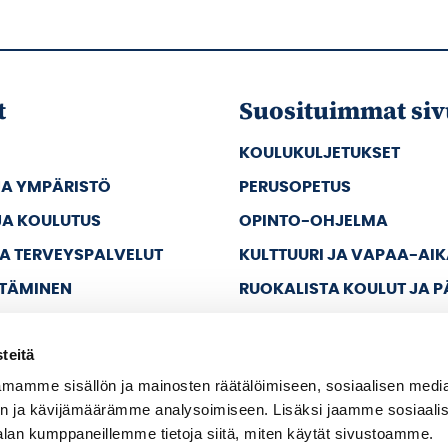
t
Suosituimmat siv
KOULUKULJETUKSET
JA YMPÄRISTÖ
PERUSOPETUS
JA KOULUTUS
OPINTO-OHJELMA
JA TERVEYSPALVELUT
KULTTUURI JA VAPAA-AI
TTÄMINEN
RUOKALISTA KOULUT JA 
JA VAPAA-AIKA
teitä
A HALLINTO
mamme sisällön ja mainosten räätälöimiseen, sosiaalisen medi
n ja kävijämäärämme analysoimiseen. Lisäksi jaamme sosiaali
alan kumppaneillemme tietoja siitä, miten käytät sivustoamme.