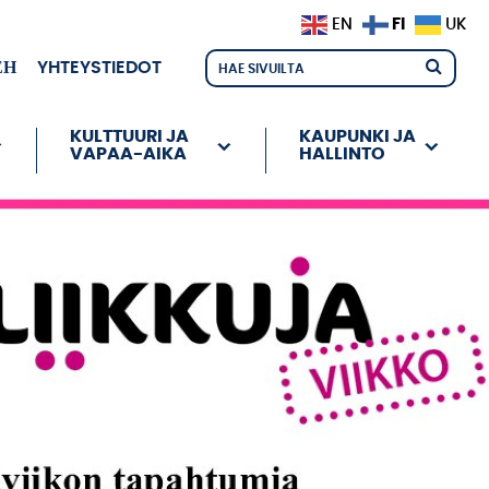
FI
EN
UK
ЕН
YHTEYSTIEDOT
KULTTUURI JA
KAUPUNKI JA
VAPAA-AIKA
HALLINTO