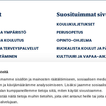
t
Suosituimmat siv
KOULUKULJETUKSET
JA YMPÄRISTÖ
PERUSOPETUS
JA KOULUTUS
OPINTO-OHJELMA
JA TERVEYSPALVELUT
RUOKALISTA KOULUT JA 
TTÄMINEN
KULTTUURI JA VAPAA-AI
JA VAPAA-AIKA
teitä
A HALLINTO
mamme sisällön ja mainosten räätälöimiseen, sosiaalisen medi
n ja kävijämäärämme analysoimiseen. Lisäksi jaamme sosiaali
alan kumppaneillemme tietoja siitä, miten käytät sivustoamme.
näitä tietoja muihin tietoihin, joita olet antanut heille tai joita 
palvelujaan.