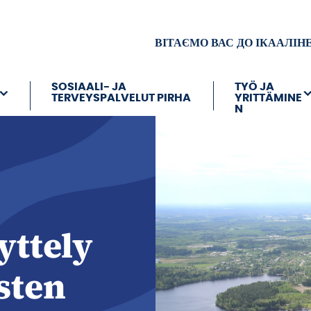
ВІТАЄМО ВАС ДО ІКААЛІН
SOSIAALI- JA
TYÖ JA
TERVEYSPALVELUT PIRHA
YRITTÄMINE
N
yttely
sten