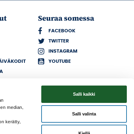
ut
Seuraa somessa
FACEBOOK
TWITTER
INSTAGRAM
PÄIVÄKODIT
YOUTUBE
KA
Salli kaikki
an
sen median,
Salli valinta
on kerätty,
Kiellä