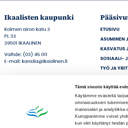
Ikaalisten kaupunki
Pääsivu
Kolmen airon katu 3
ETUSIVU
PL 33
ASUMINEN 
39501 IKAALINEN
KASVATUS 
Vaihde: (03) 45 011
SOSIAALI- 
E-mail: kanslia@ikaalinen.fi
TYÖ JA YRI
KULTTUURI 
Tämä sivusto käyttää eväs
KAUPUNKI J
Käytämme evästeitä tarjoa
ominaisuuksien tukemisee
mainosalan ja analytiikka-
Kumppanimme voivat yhdistää 
kun olet käyttänyt heidän 