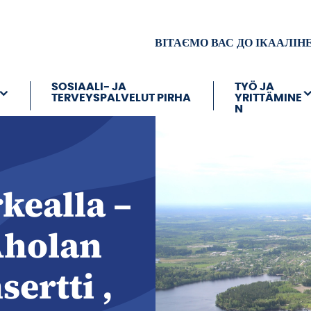
ВІТАЄМО ВАС ДО ІКААЛІН
SOSIAALI- JA
TYÖ JA
TERVEYSPALVELUT PIRHA
YRITTÄMINE
N
kealla –
Aholan
ertti ,