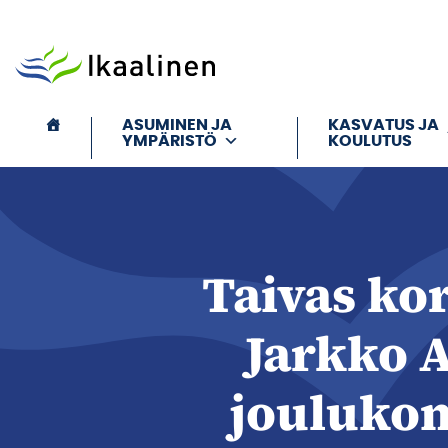
Siirry sisältöön
ASUMINEN JA
KASVATUS JA
YMPÄRISTÖ
KOULUTUS
Taivas kor
Jarkko 
joulukons