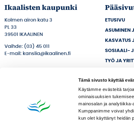
Ikaalisten kaupunki
Pääsivu
Kolmen airon katu 3
ETUSIVU
PL 33
ASUMINEN 
39501 IKAALINEN
KASVATUS 
Vaihde: (03) 45 011
SOSIAALI- 
E-mail: kanslia@ikaalinen.fi
TYÖ JA YRI
KULTTUURI 
Tämä sivusto käyttää eväs
KAUPUNKI J
Käytämme evästeitä tarjoa
ominaisuuksien tukemisee
mainosalan ja analytiikka-
Kumppanimme voivat yhdistää 
kun olet käyttänyt heidän 