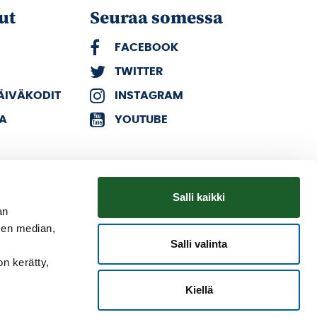
ut
Seuraa somessa
FACEBOOK
TWITTER
PÄIVÄKODIT
INSTAGRAM
KA
YOUTUBE
Salli kaikki
an
sen median,
Salli valinta
on kerätty,
Kiellä