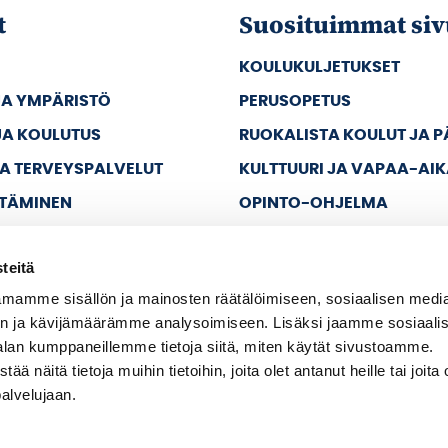
t
Suosituimmat siv
KOULUKULJETUKSET
JA YMPÄRISTÖ
PERUSOPETUS
JA KOULUTUS
RUOKALISTA KOULUT JA 
JA TERVEYSPALVELUT
KULTTUURI JA VAPAA-AI
TTÄMINEN
OPINTO-OHJELMA
JA VAPAA-AIKA
teitä
A HALLINTO
mamme sisällön ja mainosten räätälöimiseen, sosiaalisen medi
n ja kävijämäärämme analysoimiseen. Lisäksi jaamme sosiaali
alan kumppaneillemme tietoja siitä, miten käytät sivustoamme.
näitä tietoja muihin tietoihin, joita olet antanut heille tai joita 
palvelujaan.