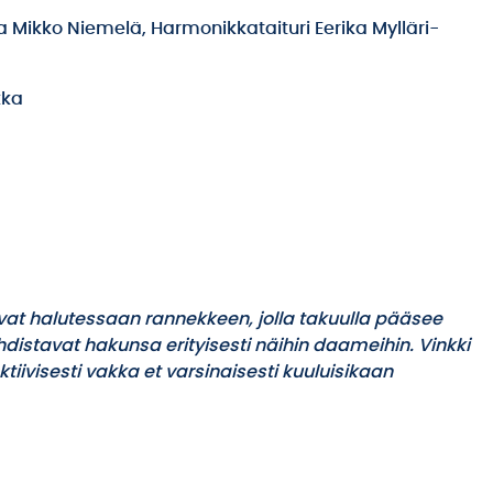
 Mikko Niemelä, Harmonikkataituri Eerika Mylläri-
kka
at halutessaan rannekkeen, jolla takuulla pääsee
hdistavat hakunsa erityisesti näihin daameihin. Vinkki
tiivisesti vakka et varsinaisesti kuuluisikaan