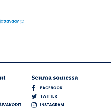
rjattavaa?
ut
Seuraa somessa
FACEBOOK
TWITTER
PÄIVÄKODIT
INSTAGRAM