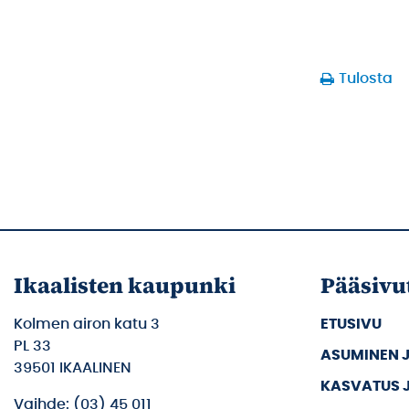
Tulosta
Ikaalisten kaupunki
Pääsivu
Kolmen airon katu 3
ETUSIVU
PL 33
ASUMINEN 
39501 IKAALINEN
KASVATUS 
Vaihde: (03) 45 011