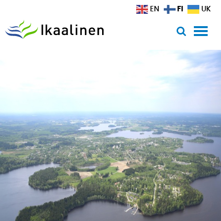
Siirry sisältöön
FI
EN
UK