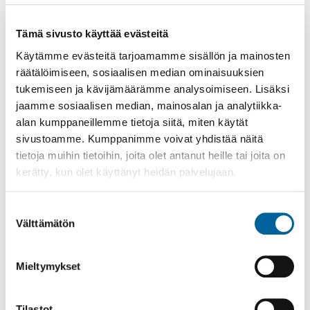
Tämä sivusto käyttää evästeitä
Käytämme evästeitä tarjoamamme sisällön ja mainosten
Poistomyynti kirjaston aukioloaikana
räätälöimiseen, sosiaalisen median ominaisuuksien
tukemiseen ja kävijämäärämme analysoimiseen. Lisäksi
03.06.2026
-
31.08.2026
jaamme sosiaalisen median, mainosalan ja analytiikka-
Poppelikatu 10
alan kumppaneillemme tietoja siitä, miten käytät
Lue lisää
sivustoamme. Kumppanimme voivat yhdistää näitä
tietoja muihin tietoihin, joita olet antanut heille tai joita on
kerätty, kun olet käyttänyt heidän palvelujaan.
Suostumuksen
Välttämätön
valinta
Mieltymykset
Tilastot