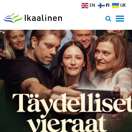
Siirry sisältöön
FI
EN
UK