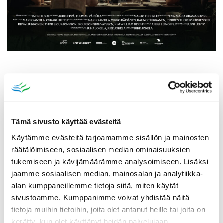
Katso myös
Tämä sivusto käyttää evästeitä
Käytämme evästeitä tarjoamamme sisällön ja mainosten
räätälöimiseen, sosiaalisen median ominaisuuksien
tukemiseen ja kävijämäärämme analysoimiseen. Lisäksi
jaamme sosiaalisen median, mainosalan ja analytiikka-
alan kumppaneillemme tietoja siitä, miten käytät
sivustoamme. Kumppanimme voivat yhdistää näitä
tietoja muihin tietoihin, joita olet antanut heille tai joita on
kerätty, kun olet käyttänyt heidän palvelujaan.