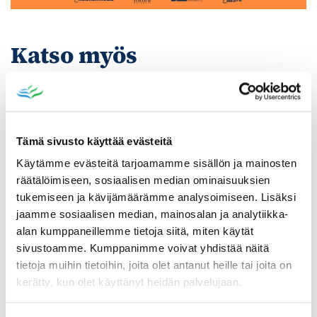
Katso myös
Tämä sivusto käyttää evästeitä
Käytämme evästeitä tarjoamamme sisällön ja mainosten
räätälöimiseen, sosiaalisen median ominaisuuksien
tukemiseen ja kävijämäärämme analysoimiseen. Lisäksi
jaamme sosiaalisen median, mainosalan ja analytiikka-
alan kumppaneillemme tietoja siitä, miten käytät
sivustoamme. Kumppanimme voivat yhdistää näitä
tietoja muihin tietoihin, joita olet antanut heille tai joita on
Poistomyynti kirjaston aukioloaikana
kerätty, kun olet käyttänyt heidän palvelujaan.
03.06.2026
-
31.08.2026