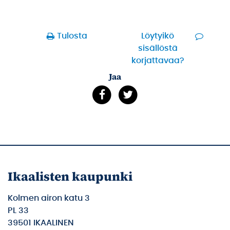
Tulosta
Löytyikö
sisällöstä
korjattavaa?
Jaa
Ikaalisten kaupunki
Kolmen airon katu 3
PL 33
39501 IKAALINEN