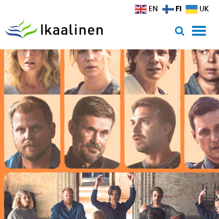
Siirry sisältöön
FI
EN
UK