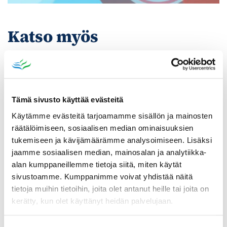
Katso myös
Tämä sivusto käyttää evästeitä
Käytämme evästeitä tarjoamamme sisällön ja mainosten
räätälöimiseen, sosiaalisen median ominaisuuksien
tukemiseen ja kävijämäärämme analysoimiseen. Lisäksi
jaamme sosiaalisen median, mainosalan ja analytiikka-
alan kumppaneillemme tietoja siitä, miten käytät
sivustoamme. Kumppanimme voivat yhdistää näitä
tietoja muihin tietoihin, joita olet antanut heille tai joita on
Poistomyynti kirjaston aukioloaikana
kerätty, kun olet käyttänyt heidän palvelujaan.
03.06.2026
-
31.08.2026