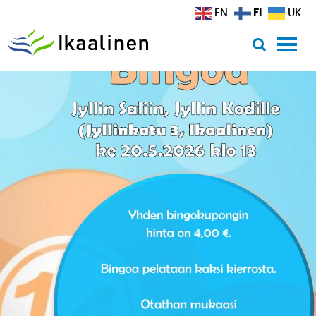
Siirry sisältöön
FI
EN
UK