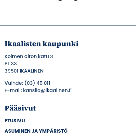
Ikaalisten kaupunki
Kolmen airon katu 3
PL 33
39501 IKAALINEN
Vaihde: (03) 45 011
E-mail: kanslia@ikaalinen.fi
Pääsivut
ETUSIVU
ASUMINEN JA YMPÄRISTÖ