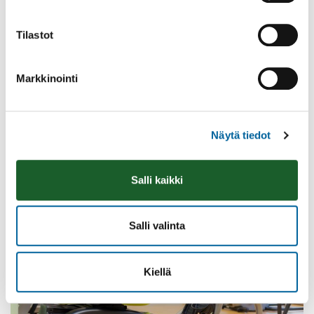
Tilastot
Markkinointi
Ikaalisten Nykymarttojen puuropäivä
Olkkarilla
Näytä tiedot
10.08.2026 09:00
-
14:30
Olkkari
Lue lisää
Salli kaikki
Salli valinta
Kiellä