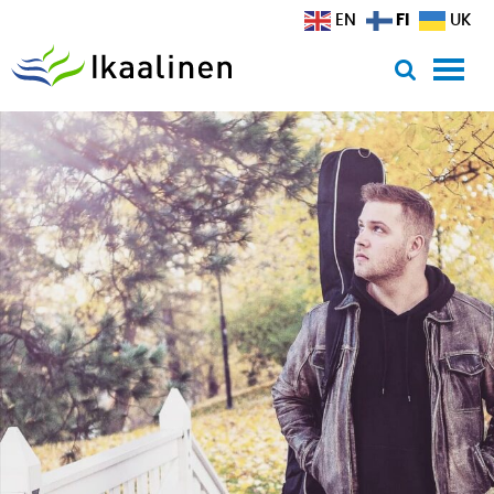
Siirry sisältöön
FI
EN
UK