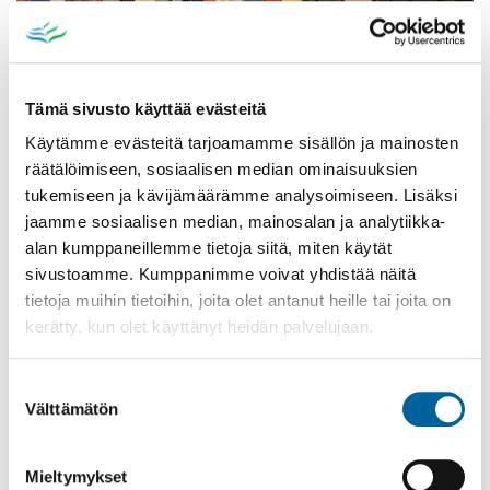
Tämä sivusto käyttää evästeitä
Käytämme evästeitä tarjoamamme sisällön ja mainosten
räätälöimiseen, sosiaalisen median ominaisuuksien
Poistomyynti kirjaston aukioloaikana
tukemiseen ja kävijämäärämme analysoimiseen. Lisäksi
jaamme sosiaalisen median, mainosalan ja analytiikka-
03.06.2026
-
31.08.2026
alan kumppaneillemme tietoja siitä, miten käytät
Poppelikatu 10
sivustoamme. Kumppanimme voivat yhdistää näitä
Lue lisää
tietoja muihin tietoihin, joita olet antanut heille tai joita on
kerätty, kun olet käyttänyt heidän palvelujaan.
Suostumuksen
Välttämätön
valinta
Mieltymykset