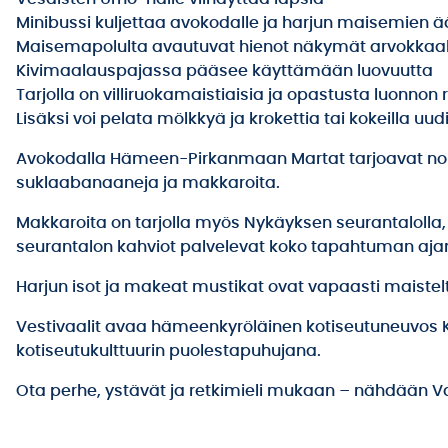
Minibussi kuljettaa avokodalle ja harjun maisemien ä
Maisemapolulta avautuvat hienot näkymät arvokkaa
Kivimaalauspajassa pääsee käyttämään luovuutta
Tarjolla on villiruokamaistiaisia ja opastusta luonnon 
Lisäksi voi pelata mölkkyä ja krokettia tai kokeilla uu
Avokodalla Hämeen-Pirkanmaan Martat tarjoavat nokk
suklaabanaaneja ja makkaroita.
Makkaroita on tarjolla myös Nykäyksen seurantalolla, 
seurantalon kahviot palvelevat koko tapahtuman aja
Harjun isot ja makeat mustikat ovat vapaasti maist
Vestivaalit avaa hämeenkyröläinen kotiseutuneuvos K
kotiseutukulttuurin puolestapuhujana.
Ota perhe, ystävät ja retkimieli mukaan – nähdään Va