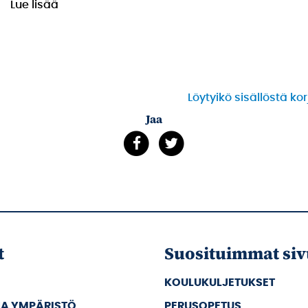
Lue lisää
Löytyikö sisällöstä ko
Jaa
t
Suosituimmat siv
KOULUKULJETUKSET
JA YMPÄRISTÖ
PERUSOPETUS