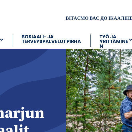
ВІТАЄМО ВАС ДО ІКААЛІН
SOSIAALI- JA
TYÖ JA
TERVEYSPALVELUT PIRHA
YRITTÄMINE
N
harjun
aalit