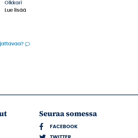
Olkkari
Lue lisää
rjattavaa?
ut
Seuraa somessa
FACEBOOK
TWITTER