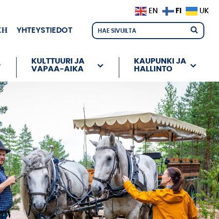
FI
EN
UK
ЕН
YHTEYSTIEDOT
KULTTUURI JA
KAUPUNKI JA
VAPAA-AIKA
HALLINTO