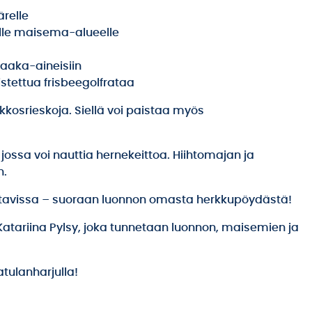
ärelle
lle maisema-alueelle
raaka-aineisiin
distettua frisbeegolfrataa
osrieskoja. Siellä voi paistaa myös
jossa voi nauttia hernekeittoa. Hiihtomajan ja
n.
eltavissa – suoraan luonnon omasta herkkupöydästä!
atariina Pylsy, joka tunnetaan luonnon, maisemien ja
tulanharjulla!