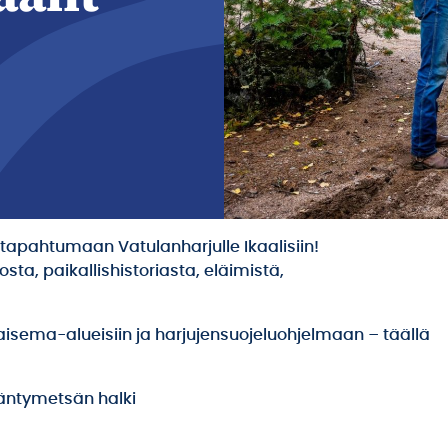
itapahtumaan Vatulanharjulle Ikaalisiin!
ta, paikallishistoriasta, eläimistä,
aisema-alueisiin ja harjujensuojeluohjelmaan – täällä
mäntymetsän halki