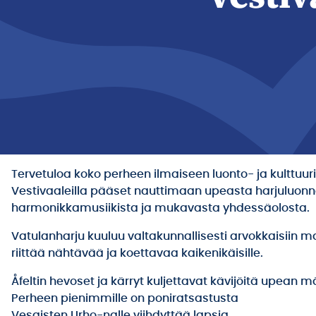
Tervetuloa koko perheen ilmaiseen luonto- ja kulttuur
Vestivaaleilla pääset nauttimaan upeasta harjuluonnos
harmonikkamusiikista ja mukavasta yhdessäolosta.
Vatulanharju kuuluu valtakunnallisesti arvokkaisiin m
riittää nähtävää ja koettavaa kaikenikäisille.
Åfeltin hevoset ja kärryt kuljettavat kävijöitä upean 
Perheen pienimmille on poniratsastusta
Vesaisten Urho-nalle viihdyttää lapsia