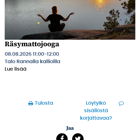
Räsymattojooga
08.08.2026 11:00
-
12:00
Talo Rannalla kallioilla
Lue lisää
Tulosta
Löytyikö
sisällöstä
korjattavaa?
Jaa