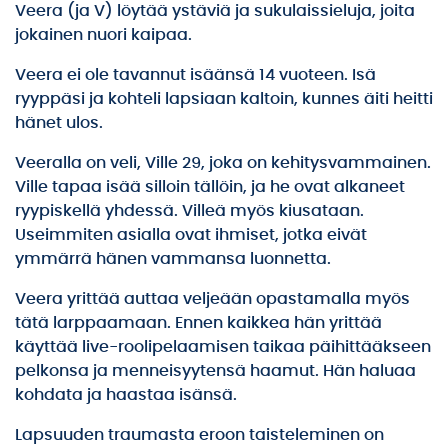
Veera (ja V) löytää ystäviä ja sukulaissieluja, joita
jokainen nuori kaipaa.
Veera ei ole tavannut isäänsä 14 vuoteen. Isä
ryyppäsi ja kohteli lapsiaan kaltoin, kunnes äiti heitti
hänet ulos.
Veeralla on veli, Ville 29, joka on kehitysvammainen.
Ville tapaa isää silloin tällöin, ja he ovat alkaneet
ryypiskellä yhdessä. Villeä myös kiusataan.
Useimmiten asialla ovat ihmiset, jotka eivät
ymmärrä hänen vammansa luonnetta.
Veera yrittää auttaa veljeään opastamalla myös
tätä larppaamaan. Ennen kaikkea hän yrittää
käyttää live-roolipelaamisen taikaa päihittääkseen
pelkonsa ja menneisyytensä haamut. Hän haluaa
kohdata ja haastaa isänsä.
Lapsuuden traumasta eroon taisteleminen on