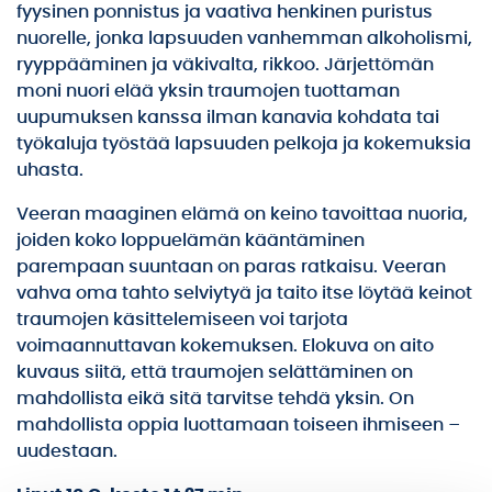
fyysinen ponnistus ja vaativa henkinen puristus
nuorelle, jonka lapsuuden vanhemman alkoholismi,
ryyppääminen ja väkivalta, rikkoo. Järjettömän
moni nuori elää yksin traumojen tuottaman
uupumuksen kanssa ilman kanavia kohdata tai
työkaluja työstää lapsuuden pelkoja ja kokemuksia
uhasta.
Veeran maaginen elämä on keino tavoittaa nuoria,
joiden koko loppuelämän kääntäminen
parempaan suuntaan on paras ratkaisu. Veeran
vahva oma tahto selviytyä ja taito itse löytää keinot
traumojen käsittelemiseen voi tarjota
voimaannuttavan kokemuksen. Elokuva on aito
kuvaus siitä, että traumojen selättäminen on
mahdollista eikä sitä tarvitse tehdä yksin. On
mahdollista oppia luottamaan toiseen ihmiseen –
uudestaan.