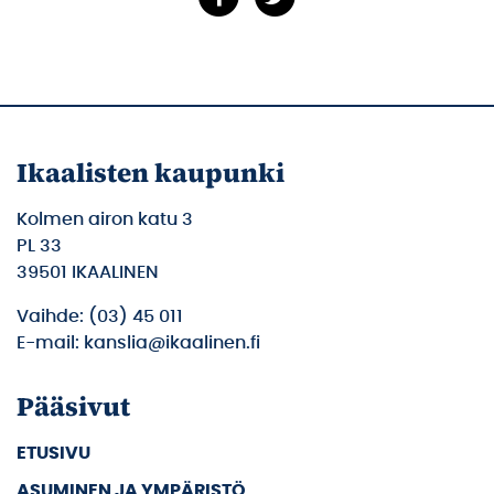
Ikaalisten kaupunki
Kolmen airon katu 3
PL 33
39501 IKAALINEN
Vaihde: (03) 45 011
E-mail: kanslia@ikaalinen.fi
Pääsivut
ETUSIVU
ASUMINEN JA YMPÄRISTÖ