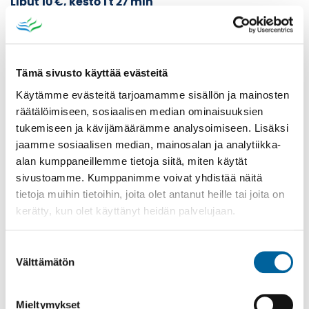
Liput 10 €, kesto 1 t 27 min
Lipunmyynti alkaa puoli tuntia ennen näytöksen
alkua.
Tämä sivusto käyttää evästeitä
Järj. Ikaalisten kaupunki/kulttuuritoimi
Käytämme evästeitä tarjoamamme sisällön ja mainosten
räätälöimiseen, sosiaalisen median ominaisuuksien
23.08.2019 18:30
tukemiseen ja kävijämäärämme analysoimiseen. Lisäksi
25.08.2019 18:30
jaamme sosiaalisen median, mainosalan ja analytiikka-
28.08.2019 18:30
alan kumppaneillemme tietoja siitä, miten käytät
sivustoamme. Kumppanimme voivat yhdistää näitä
Altin sali, Eino Salmelaisenkatu 20, Ikaalinen
tietoja muihin tietoihin, joita olet antanut heille tai joita on
kerätty, kun olet käyttänyt heidän palvelujaan.
Katso myös
Suostumuksen
Välttämätön
valinta
Mieltymykset