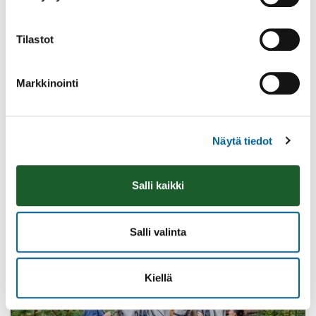
Tilastot
Markkinointi
Näytä tiedot
Poistomyynti kirjaston aukioloaikana
03.06.2026
-
31.08.2026
Salli kaikki
Poppelikatu 10
Lue lisää
Salli valinta
Kiellä