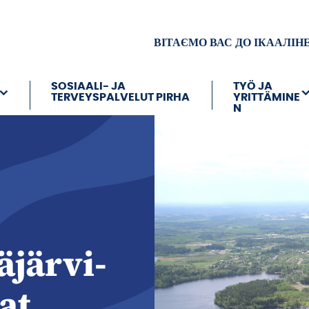
ВІТАЄМО ВАС ДО ІКААЛІН
SOSIAALI- JA
TYÖ JA
TERVEYSPALVELUT PIRHA
YRITTÄMINE
N
äjärvi-
at