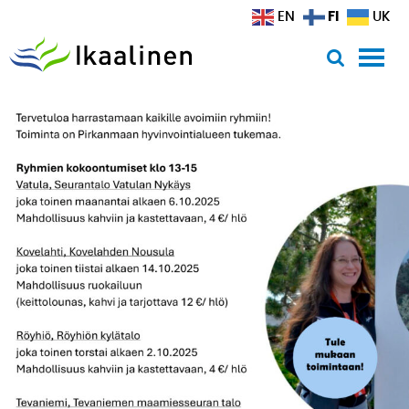
Siirry sisältöön
FI
EN
UK