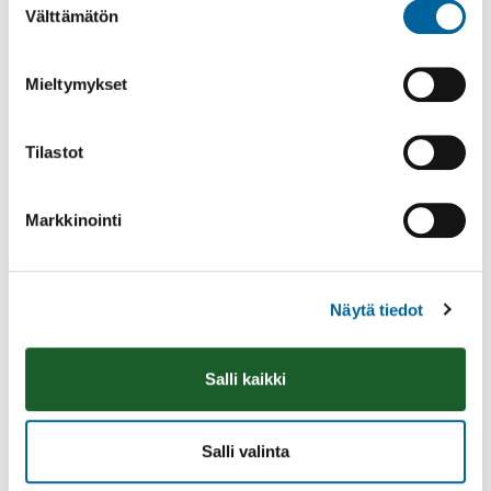
Välttämätön
valinta
Mieltymykset
Tilastot
Markkinointi
Näytä tiedot
Ikaalisten Nykymarttojen puuropäivä
Olkkarilla
Salli kaikki
10.08.2026 09:00
-
14:30
Olkkari
Salli valinta
Lue lisää