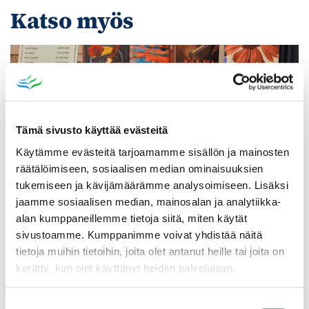
Katso myös
Tämä sivusto käyttää evästeitä
Käytämme evästeitä tarjoamamme sisällön ja mainosten
räätälöimiseen, sosiaalisen median ominaisuuksien
tukemiseen ja kävijämäärämme analysoimiseen. Lisäksi
jaamme sosiaalisen median, mainosalan ja analytiikka-
alan kumppaneillemme tietoja siitä, miten käytät
sivustoamme. Kumppanimme voivat yhdistää näitä
Poistomyynti kirjaston aukioloaikana
tietoja muihin tietoihin, joita olet antanut heille tai joita on
kerätty, kun olet käyttänyt heidän palvelujaan.
03.06.2026
-
31.08.2026
Poppelikatu 10
Lue lisää
Suostumuksen