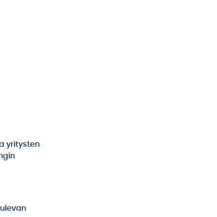
a yritysten
ngin
tulevan