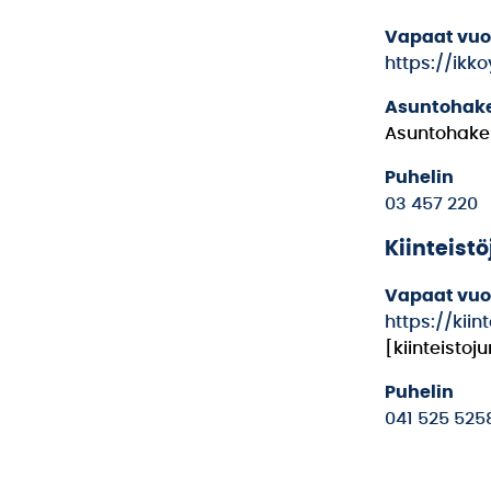
Vapaat vu
https://ik
Asuntohak
Asuntohakem
Puhelin
03 457 220
Kiinteistö
Vapaat vu
https://kiin
[kiinteistojur
Puhelin
041 525 525