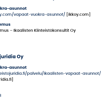
okra-asunnot
koy.com/vapaat-vuokra-asunnot/
[ikkoy.com]
emus
us – Ikaalisten Kiinteistökonsultit Oy
juridia Oy
okra-asunnot
teistojuridia.fi/palvelu/ikaalisten-vapaat-asunnot/
idia.fi]
8