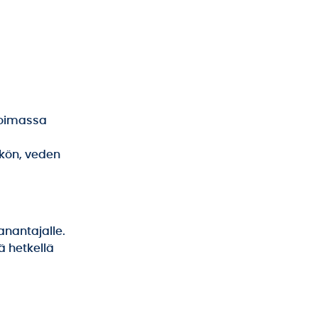
voimassa
kön, veden
anantajalle.
ä hetkellä