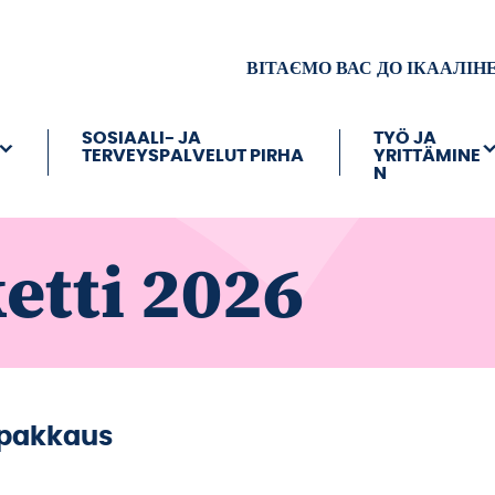
ВІТАЄМО ВАС ДО ІКААЛІН
SOSIAALI- JA
TYÖ JA
TERVEYSPALVELUT PIRHA
YRITTÄMINE
N
etti 2026
epakkaus