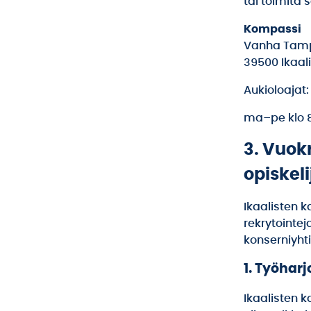
tai toimita 
Kompassi
Vanha Tamp
39500 Ikaal
Aukioloajat:
ma–pe klo 8
3. Vuok
opiskeli
Ikaalisten k
rekrytointe
konserniyht
1. Työharj
Ikaalisten k