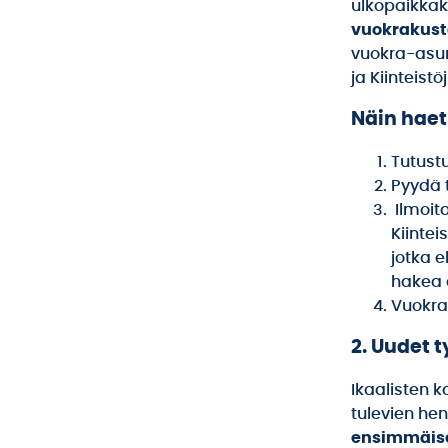
ulkopaikkak
vuokrakust
vuokra-asun
ja Kiinteistö
Näin haet
Tutustu
Pyydä t
Ilmoit
Kiintei
jotka e
hakea 
Vuokra
2. Uudet t
Ikaalisten 
tulevien he
ensimmäis