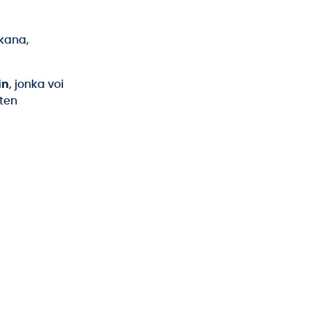
ikana,
in
, jonka voi
sten