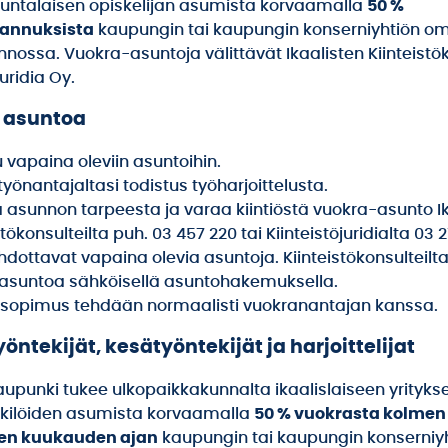
untalaisen opiskelijan asumista korvaamalla
50 %
annuksista
kaupungin tai kaupungin konserniyhtiön 
nossa. Vuokra-asuntoja välittävät Ikaalisten Kiinteistök
juridia Oy.
 asuntoa
 vapaina oleviin asuntoihin.
yönantajaltasi todistus työharjoittelusta.
a asunnon tarpeesta ja varaa kiintiöstä vuokra-asunto I
stökonsulteilta puh. 03 457 220 tai Kiinteistöjuridialta 03 2
hdottavat vapaina olevia asuntoja. Kiinteistökonsulteilt
asuntoa sähköisellä asuntohakemuksella.
sopimus tehdään normaalisti vuokranantajan kanssa.
yöntekijät, kesätyöntekijät ja harjoittelijat
kaupunki tukee ulkopaikkakunnalta ikaalislaiseen yrityk
nkilöiden asumista korvaamalla
50 % vuokrasta kolmen
en kuukauden ajan
kaupungin tai kaupungin konserniy