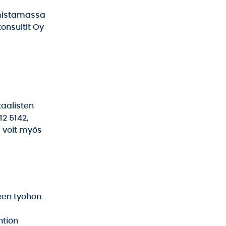
omistamassa
onsultit Oy
kaalisten
12 5142,
a voit myös
seen työhön
htiön