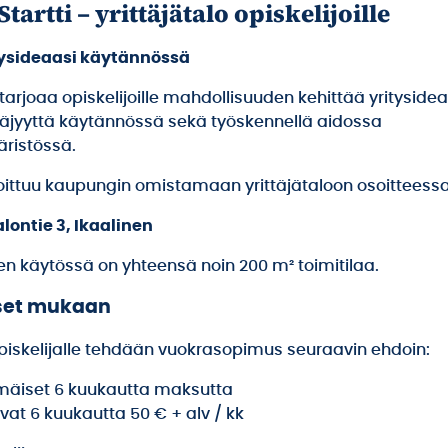
Startti – yrittäjätalo opiskelijoille
tysideaasi käytännössä
 tarjoaa opiskelijoille mahdollisuuden kehittää yrityside
ittäjyyttä käytännössä sekä työskennellä aidossa
äristössä.
joittuu kaupungin omistamaan yrittäjätaloon osoitteessa
lontie 3, Ikaalinen
en käytössä on yhteensä noin 200 m² toimitilaa.
set mukaan
opiskelijalle tehdään vuokrasopimus seuraavin ehdoin:
äiset 6 kuukautta maksutta
at 6 kuukautta 50 € + alv / kk