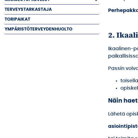
TERVEYSTARKASTAJA
Perhepakka
TORIPAIKAT
YMPÄRISTÖTERVEYDENHUOLTO
2. Ikaal
Ikaalinen-pa
paikallisissa
Passin voiv
toisell
opiske
Näin haet
Lähetä opis
asiointipis