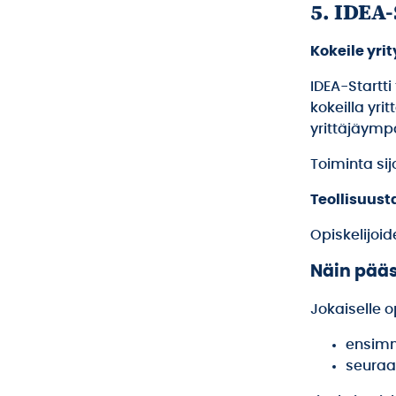
5. IDEA-
Kokeile yri
IDEA-Startti
kokeilla yr
yrittäjäymp
Toiminta si
Teollisuusta
Opiskelijoid
Näin pää
Jokaiselle 
ensimm
seuraav