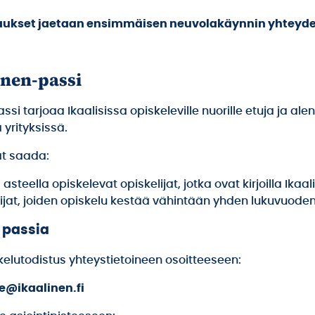
ukset jaetaan ensimmäisen neuvolakäynnin yhteyde
inen-passi
ssi tarjoaa Ikaalisissa opiskeleville nuorille etuja ja ale
 yrityksissä.
at saada:
a asteella opiskelevat opiskelijat, jotka ovat kirjoilla Ikaal
lijat, joiden opiskelu kestää vähintään yhden lukuvuode
 passia
kelutodistus yhteystietoineen osoitteeseen:
te@ikaalinen.fi