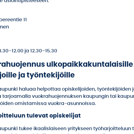
se asiointipisteeseen:
ereentie 11
inen
.30–12.00 ja 12.30–15.30
rahuojennus ulkopaikkakuntalaisille
joille ja työntekijöille
aupunki haluaa helpottaa opiskelijoiden, työntekijöiden j
ja tarjoamalla vuokrahuojennuksen kaupungin tai kaupu
iöiden omistamissa vuokra-asunnoissa.
oitteluun tulevat opiskelijat
aupunki tukee ikaalislaiseen yritykseen työharjoitteluun 