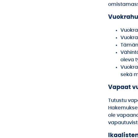
omistamass
Vuokrahu
Vuokra
Vuokra
Tämän 
Vähint
oleva t
Vuokra
sekä m
Vapaat v
Tutustu vap
Hakemuksen v
ole vapaana
vapautuvist
Ikaalisten