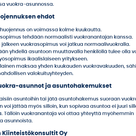
a vuokra-asunnossa.
ojennuksen ehdot
huojennus on voimassa kolme kuukautta.
sopimus tehdään normaalisti vuokranantajan kanssa.
jälkeen vuokrasopimus voi jatkua normaalivuokralla.
ään yhdellä asuntoon muuttavalla henkilöllä tulee olla 
yösopimus ikaalislaiseen yritykseen.
lainen maksaa yhden kuukauden vuokravakuuden, säh
ahdollisen valokuituyhteyden.
uokra-asunnot ja asuntohakemukset
aisiin asuntoihin tai jätä asuntohakemus suoraan vuokr
oi jättää myös silloin, kun sopivaa asuntoa ei juuri sill
. Tällöin vuokranantaja voi ottaa yhteyttä myöhemmin
a asunnoista.
 Kiinteistökonsultit Oy