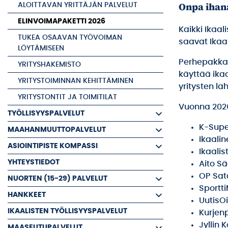
Onpa ihana
ALOITTAVAN YRITTÄJÄN PALVELUT
ELINVOIMAPAKETTI 2026
Kaikki Ikaal
TUKEA OSAAVAN TYÖVOIMAN
saavat Ikaa
LÖYTÄMISEEN
Perhepakka
YRITYSHAKEMISTO
käyttää ikaa
YRITYSTOIMINNAN KEHITTÄMINEN
yritysten lah
YRITYSTONTIT JA TOIMITILAT
Vuonna 202
TYÖLLISYYSPALVELUT
K-Sup
MAAHANMUUTTOPALVELUT
Ikaali
ASIOINTIPISTE KOMPASSI
Ikaali
YHTEYSTIEDOT
Aito S
OP Sat
NUORTEN (15-29) PALVELUT
Sportt
HANKKEET
UutisO
IKAALISTEN TYÖLLISYYSPALVELUT
Kurjenp
Jyllin K
MAASEUTUPALVELUT