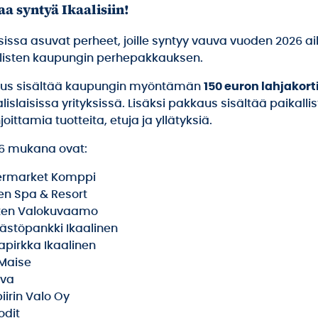
a syntyä Ikaalisiin!
isissa asuvat perheet, joille syntyy vauva vuoden 2026 a
listen kaupungin perhepakkauksen.
us sisältää kaupungin myöntämän
150 euron lahjakort
lislaisissa yrityksissä. Lisäksi pakkaus sisältää paikalli
joittamia tuotteita, etuja ja yllätyksiä.
6 mukana ovat:
ermarket Komppi
nen Spa & Resort
sten Valokuvaamo
äästöpankki Ikaalinen
apirkka Ikaalinen
iMaise
iva
iirin Valo Oy
odit