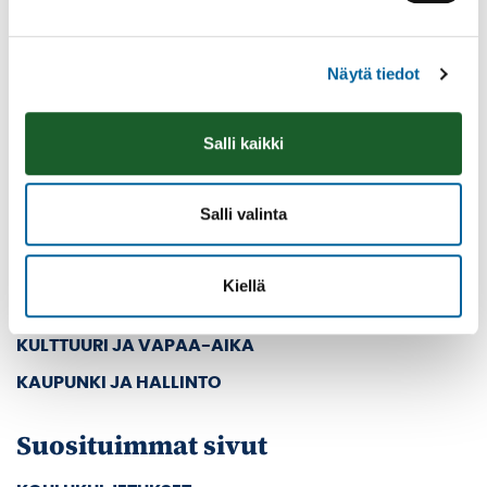
Vaihde: (03) 45 011
E-mail: kanslia@ikaalinen.fi
Näytä tiedot
Pääsivut
Salli kaikki
ETUSIVU
ASUMINEN JA YMPÄRISTÖ
Salli valinta
KASVATUS JA KOULUTUS
SOSIAALI- JA TERVEYSPALVELUT
Kiellä
TYÖ JA YRITTÄMINEN
KULTTUURI JA VAPAA-AIKA
KAUPUNKI JA HALLINTO
Suosituimmat sivut