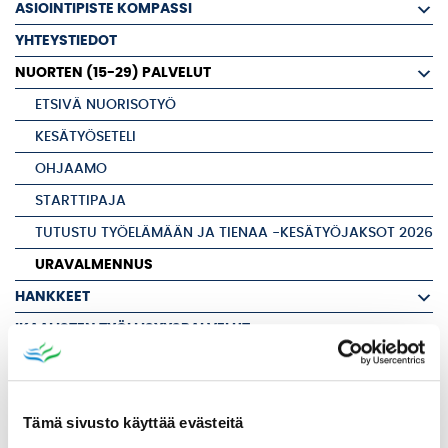
ASIOINTIPISTE KOMPASSI
YHTEYSTIEDOT
NUORTEN (15-29) PALVELUT
ETSIVÄ NUORISOTYÖ
KESÄTYÖSETELI
OHJAAMO
STARTTIPAJA
TUTUSTU TYÖELÄMÄÄN JA TIENAA -KESÄTYÖJAKSOT 2026
URAVALMENNUS
HANKKEET
IKAALISTEN TYÖLLISYYSPALVELUT
MAASEUTUPALVELUT
TERVEYSTARKASTAJA
Tämä sivusto käyttää evästeitä
TORIPAIKAT