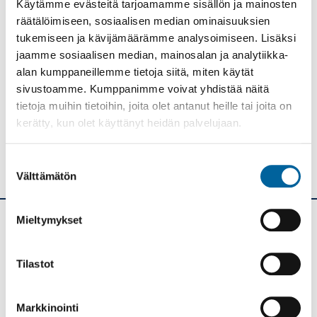
Käytämme evästeitä tarjoamamme sisällön ja mainosten
YMPÄRISTÖTERVEYDENHUOLTO
räätälöimiseen, sosiaalisen median ominaisuuksien
tukemiseen ja kävijämäärämme analysoimiseen. Lisäksi
Tulosta
Löytyikö
jaamme sosiaalisen median, mainosalan ja analytiikka-
sisällöstä
alan kumppaneillemme tietoja siitä, miten käytät
korjattavaa?
sivustoamme. Kumppanimme voivat yhdistää näitä
Jaa
tietoja muihin tietoihin, joita olet antanut heille tai joita on
kerätty, kun olet käyttänyt heidän palvelujaan.
Suostumuksen
Välttämätön
valinta
Mieltymykset
Ikaalisten kaupunki
Tilastot
Kolmen airon katu 3
PL 33
39501 IKAALINEN
Markkinointi