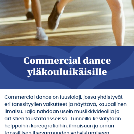
Commercial dance
yläkouluikäisille
Commercial dance on fuusiolaji, jossa yhdistyvät
eri tanssityylien vaikutteet ja näyttävä, kaupallinen
ilmaisu. Lajia nähdään usein musiikkivideoilla ja
artistien taustatansseissa. Tunneilla keskitytään
helppoihin koreografioihin, ilmaisuun ja oman
tanssillisen itsevarmuuden vahvistamiseen –