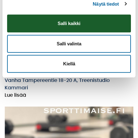
Näytä tiedot
Salli kaikki
Salli valinta
Lavis, lavatanssijumppa
Kiellä
18.08.2026 18:30
-
19:30
Vanha Tampereentie 18-20 A, Treenistudio
Kammari
Lue lisää