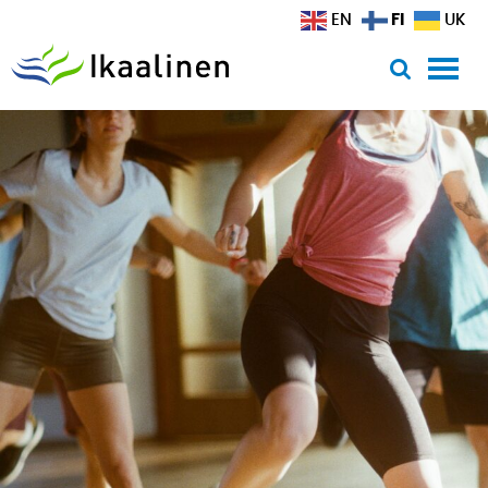
Siirry sisältöön
FI
EN
UK