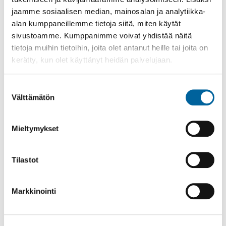
jaamme sosiaalisen median, mainosalan ja analytiikka-
alan kumppaneillemme tietoja siitä, miten käytät
sivustoamme. Kumppanimme voivat yhdistää näitä
tietoja muihin tietoihin, joita olet antanut heille tai joita on
kerätty, kun olet käyttänyt heidän palvelujaan.
Suostumuksen
Välttämätön
valinta
Kuntonyrkkeily
Mieltymykset
18.08.2026 17:00
-
18:15
Vanha Tampereentie 18-20 A, Treenistudio
Tilastot
Lue lisää
Markkinointi