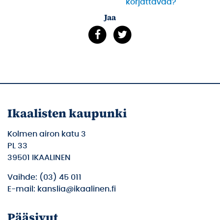
korjattavaa?
Jaa
Ikaalisten kaupunki
Kolmen airon katu 3
PL 33
39501 IKAALINEN
Vaihde: (03) 45 011
E-mail: kanslia@ikaalinen.fi
Pääsivut