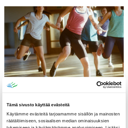
Katso myös
Tämä sivusto käyttää evästeitä
Käytämme evästeitä tarjoamamme sisällön ja mainosten
räätälöimiseen, sosiaalisen median ominaisuuksien
tukemiseen ja kävijämäärämme analysoimiseen. Lisäksi