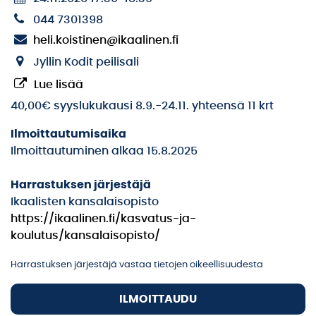
044 7301398
heli.koistinen@ikaalinen.fi
Jyllin Kodit peilisali
Lue lisää
40,00€ syyslukukausi 8.9.-24.11. yhteensä 11 krt
Ilmoittautumisaika
Ilmoittautuminen alkaa 15.8.2025
Harrastuksen järjestäjä
Ikaalisten kansalaisopisto
https://ikaalinen.fi/kasvatus-ja-
koulutus/kansalaisopisto/
Harrastuksen järjestäjä vastaa tietojen oikeellisuudesta
ILMOITTAUDU