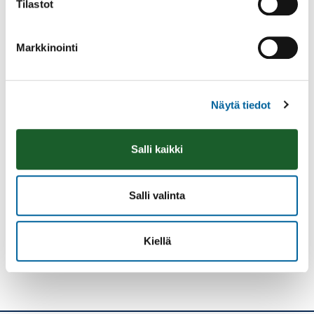
Tilastot
Markkinointi
Näytä tiedot
Salli kaikki
Tulosta
Löytyikö
sisällöstä
Salli valinta
korjattavaa?
Jaa
Kiellä