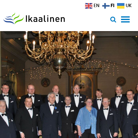
Siirry sisältöön
FI
EN
UK