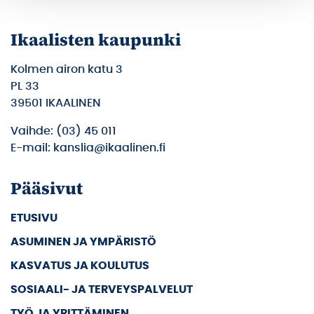
Ikaalisten kaupunki
Kolmen airon katu 3
PL 33
39501 IKAALINEN
Vaihde: (03) 45 011
E-mail: kanslia@ikaalinen.fi
Pääsivut
ETUSIVU
ASUMINEN JA YMPÄRISTÖ
KASVATUS JA KOULUTUS
SOSIAALI- JA TERVEYSPALVELUT
TYÖ JA YRITTÄMINEN