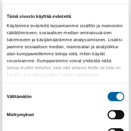
Ilmoittautumisaika
Ilmoittautuminen alkaa 15.8.2025 8:30
Tämä sivusto käyttää evästeitä
Käytämme evästeitä tarjoamamme sisällön ja mainosten
Harrastuksen järjestäjä
räätälöimiseen, sosiaalisen median ominaisuuksien
Ikaalisten kansalaisopisto
tukemiseen ja kävijämäärämme analysoimiseen. Lisäksi
https://ikaalinen.fi/kasvatus-ja-
jaamme sosiaalisen median, mainosalan ja analytiikka-
koulutus/kansalaisopisto/
alan kumppaneillemme tietoja siitä, miten käytät
Harrastuksen järjestäjä vastaa tietojen oikeellisuudesta
sivustoamme. Kumppanimme voivat yhdistää näitä
tietoja muihin tietoihin, joita olet antanut heille tai joita on
ILMOITTAUDU
kerätty, kun olet käyttänyt heidän palvelujaan.
Suostumuksen
Välttämätön
valinta
Mieltymykset