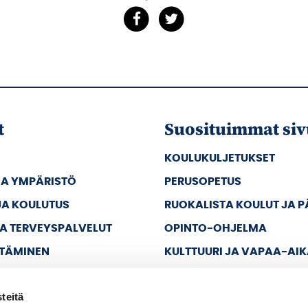
t
Suosituimmat siv
KOULUKULJETUKSET
JA YMPÄRISTÖ
PERUSOPETUS
JA KOULUTUS
RUOKALISTA KOULUT JA 
JA TERVEYSPALVELUT
OPINTO-OHJELMA
TTÄMINEN
KULTTUURI JA VAPAA-AI
JA VAPAA-AIKA
teitä
A HALLINTO