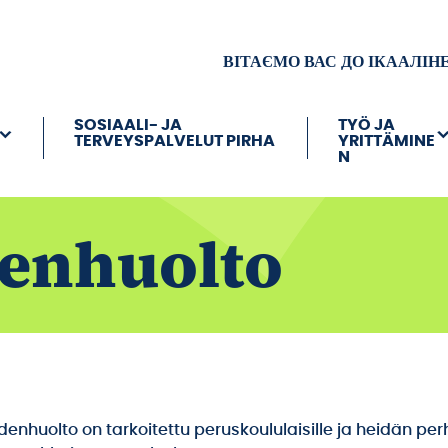
ВІТАЄМО ВАС ДО ІКААЛІН
SOSIAALI- JA
TYÖ JA
TERVEYSPALVELUT PIRHA
YRITTÄMINE
N
enhuolto
enhuolto on tarkoitettu peruskoululaisille ja heidän perh