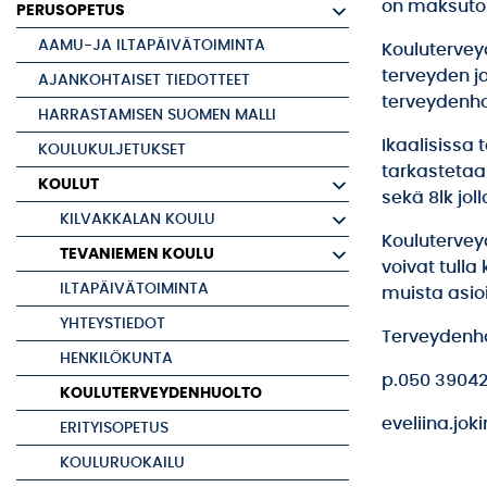
on maksuton
PERUSOPETUS
AAMU-JA ILTAPÄIVÄTOIMINTA
Koulutervey
terveyden j
AJANKOHTAISET TIEDOTTEET
terveydenho
HARRASTAMISEN SUOMEN MALLI
Ikaalisissa 
KOULUKULJETUKSET
tarkastetaan
KOULUT
sekä 8lk jo
KILVAKKALAN KOULU
Koulutervey
TEVANIEMEN KOULU
voivat tull
ILTAPÄIVÄTOIMINTA
muista asio
YHTEYSTIEDOT
Terveydenho
HENKILÖKUNTA
p.050 3904
KOULUTERVEYDENHUOLTO
eveliina.jok
ERITYISOPETUS
KOULURUOKAILU