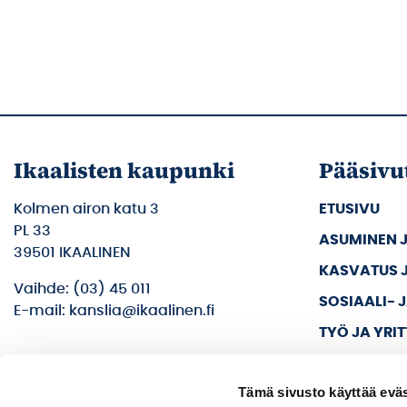
Ikaalisten kaupunki
Pääsivu
Kolmen airon katu 3
ETUSIVU
PL 33
ASUMINEN 
39501 IKAALINEN
KASVATUS 
Vaihde: (03) 45 011
SOSIAALI- 
E-mail: kanslia@ikaalinen.fi
TYÖ JA YRI
KULTTUURI 
Tämä sivusto käyttää eväs
KAUPUNKI J