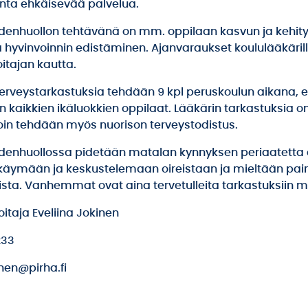
ta ehkäisevää palvelua.
denhuollon tehtävänä on mm. oppilaan kasvun ja kehit
a hyvinvoinnin edistäminen. Ajanvaraukset koululääkäri
itajan kautta.
terveystarkastuksia tehdään 9 kpl peruskoulun aikana, el
 kaikkien ikäluokkien oppilaat. Lääkärin tarkastuksia on 1
lloin tehdään myös nuorison terveystodistus.
denhuollossa pidetään matalan kynnyksen periaatetta el
a käymään ja keskustelemaan oireistaan ja mieltään pai
ista. Vanhemmat ovat aina tervetulleita tarkastuksiin 
itaja Eveliina Jokinen
233
inen
@pirha.fi