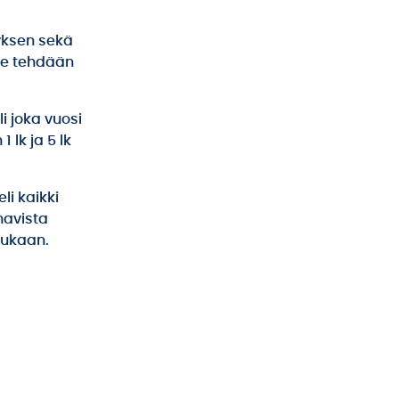
yksen sekä
lle tehdään
i joka vuosi
 lk ja 5 lk
i kaikki
navista
mukaan.