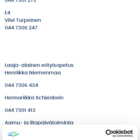
044 7301 273
E4
Viivi Turpeinen
044 7306 247
Laaja-alainen erityisopetus
Henriikka Niemenmaa
044 7306 434
Hennariikka Schienbein
044 7301 413
Aamu- ja iltapäivätoiminta
044 7301 498