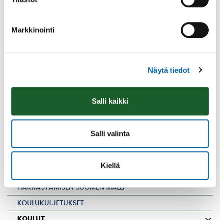
Mara Mäkinen
044 7301 260
Markkinointi
Sähköpostiosoitteet:
etunimi.sukunimi@ikaalinen.fi
Näytä tiedot
Salli kaikki
VARHAISKASVATUS
ESIOPETUS
Salli valinta
PERUSOPETUS
AAMU-JA ILTAPÄIVÄTOIMINTA
Kiellä
AJANKOHTAISET TIEDOTTEET
HARRASTAMISEN SUOMEN MALLI
KOULUKULJETUKSET
KOULUT