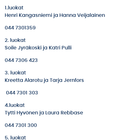
1.luokat
Henri Kangasniemi ja Hanna Veijalainen
044 7301359
2. luokat
Soile Jyräkoski ja Katri Pulli
044 7306 423
3. luokat
Kreetta Alarotu ja Tarja Jernfors
044 7301 303
4.luokat
Tytti Hyvönen ja Laura Rebbase
044 7301 300
5. luokat