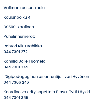
Valkean ruusun koulu
Koulunpolku 4
39500 Ikaalinen
Puhelinnumerot:
Rehtori Riku Rahikka
044 7301 272
Kanslia Soile Tuomela
044 7301 274
Digipedagoginen asiantuntija Iivari Hyvönen
044 7306 246
Koordinoiva erityisopettaja Pipsa-Tytti Läykki
044 7301 365