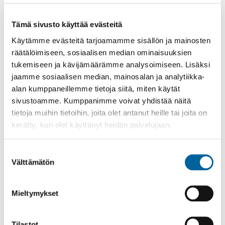
Koulukuraattori
Minttu Haveri
Tämä sivusto käyttää evästeitä
044 7301 298
Käytämme evästeitä tarjoamamme sisällön ja mainosten
räätälöimiseen, sosiaalisen median ominaisuuksien
Kouluterveydenhoitaja
tukemiseen ja kävijämäärämme analysoimiseen. Lisäksi
Merja Jokinen
jaamme sosiaalisen median, mainosalan ja analytiikka-
alan kumppaneillemme tietoja siitä, miten käytät
044 7301 275
sivustoamme. Kumppanimme voivat yhdistää näitä
Kasvatusohjaaja
tietoja muihin tietoihin, joita olet antanut heille tai joita on
Jenna Mäki
kerätty, kun olet käyttänyt heidän palvelujaan.
044 7306 244
Suostumuksen
Koulupsykologi
Välttämätön
valinta
Tuuli Tuomilehto
Mieltymykset
040 4854077
Kiinteistönhoito
Tilastot