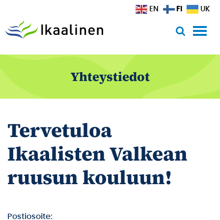
Siirry sisältöön
FI
EN
UK
Yhteystiedot
Tervetuloa
Ikaalisten Valkean
ruusun kouluun!
Postiosoite: