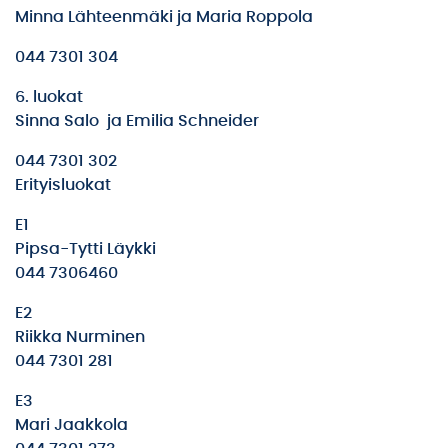
Minna Lähteenmäki ja Maria Roppola
044 7301 304
6. luokat
Sinna Salo ja Emilia Schneider
044 7301 302
Erityisluokat
E1
Pipsa-Tytti Läykki
044 7306460
E2
Riikka Nurminen
044 7301 281
E3
Mari Jaakkola