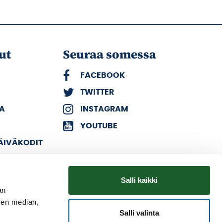
ut
Seuraa somessa
FACEBOOK
TWITTER
KA
INSTAGRAM
YOUTUBE
PÄIVÄKODIT
Salli kaikki
an
sen median,
Salli valinta