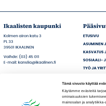
Ikaalisten kaupunki
Pääsivu
Kolmen airon katu 3
ETUSIVU
PL 33
ASUMINEN 
39501 IKAALINEN
KASVATUS 
Vaihde: (03) 45 011
SOSIAALI- 
E-mail: kanslia@ikaalinen.fi
TYÖ JA YRI
KULTTUURI 
Tämä sivusto käyttää eväs
KAUPUNKI J
Käytämme evästeitä tarjoa
ominaisuuksien tukemisee
mainosalan ja analytiikka-