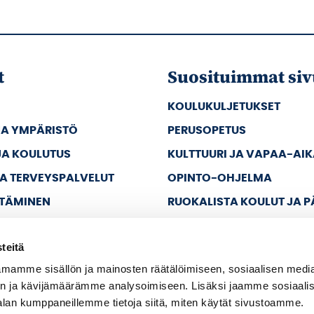
t
Suosituimmat siv
KOULUKULJETUKSET
JA YMPÄRISTÖ
PERUSOPETUS
JA KOULUTUS
KULTTUURI JA VAPAA-AI
JA TERVEYSPALVELUT
OPINTO-OHJELMA
TTÄMINEN
RUOKALISTA KOULUT JA 
JA VAPAA-AIKA
teitä
A HALLINTO
mamme sisällön ja mainosten räätälöimiseen, sosiaalisen medi
n ja kävijämäärämme analysoimiseen. Lisäksi jaamme sosiaali
alan kumppaneillemme tietoja siitä, miten käytät sivustoamme.