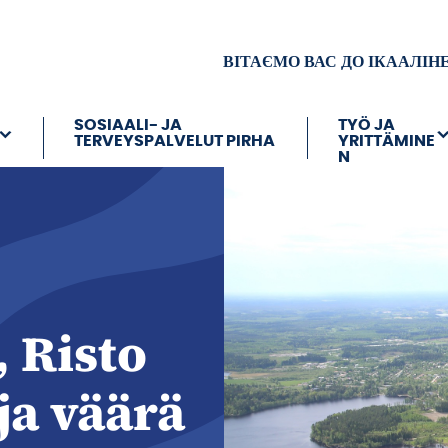
ВІТАЄМО ВАС ДО ІКААЛІН
SOSIAALI- JA
TYÖ JA
TERVEYSPALVELUT PIRHA
YRITTÄMINE
N
 Risto
ja väärä