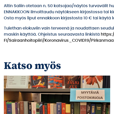
Altin Saliin otetaan n. 50 katsojaa/näytös turvavälit 
ENNAKKOON ilmoittaudu näytökseen kirjastossa tai kir
Osta myös liput ennakkoon kirjastosta 10 € tai käytä l
Tulethan elokuviin vain terveenä ja noudattaen seudull
maskin käyttöä. Ohjeistus seuraavasta linkistä
https:
FI/Sairaanhoitopiiri/Koronavirus_COVID19/Pirkanma
Katso myös