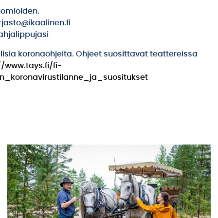
huomioiden.
jasto@ikaalinen.fi
ahjalippujasi
isia koronaohjeita. Ohjeet suosittavat teattereissa
//www.tays.fi/fi-
an_koronavirustilanne_ja_suositukset