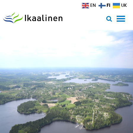
Siirry sisältöön
FI
EN
UK