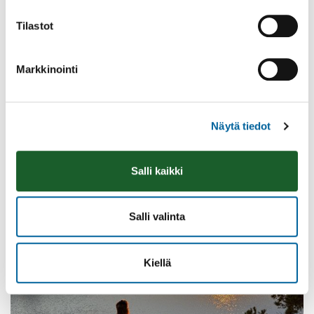
Tilastot
Markkinointi
Vatulanharjun Vestivaalit
08.08.2026 10:00
-
16:00
Näytä tiedot
Palinperäntie 1312
Lue lisää
Salli kaikki
Salli valinta
Kiellä