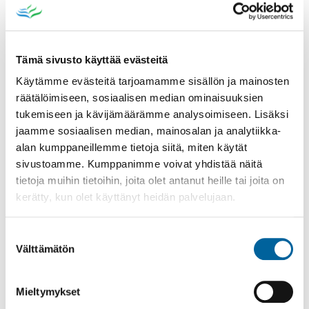
Tämä sivusto käyttää evästeitä
Käytämme evästeitä tarjoamamme sisällön ja mainosten
räätälöimiseen, sosiaalisen median ominaisuuksien
tukemiseen ja kävijämäärämme analysoimiseen. Lisäksi
Poistomyynti kirjaston aukioloaikana
jaamme sosiaalisen median, mainosalan ja analytiikka-
03.06.2026
-
31.08.2026
alan kumppaneillemme tietoja siitä, miten käytät
Poppelikatu 10
sivustoamme. Kumppanimme voivat yhdistää näitä
Lue lisää
tietoja muihin tietoihin, joita olet antanut heille tai joita on
kerätty, kun olet käyttänyt heidän palvelujaan.
Suostumuksen
Välttämätön
valinta
Mieltymykset