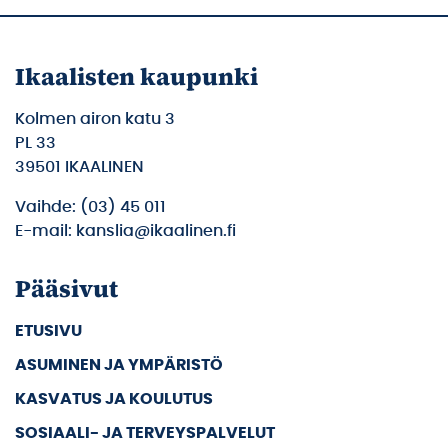
Ikaalisten kaupunki
Kolmen airon katu 3
PL 33
39501 IKAALINEN
Vaihde: (03) 45 011
E-mail: kanslia@ikaalinen.fi
Pääsivut
ETUSIVU
ASUMINEN JA YMPÄRISTÖ
KASVATUS JA KOULUTUS
SOSIAALI- JA TERVEYSPALVELUT