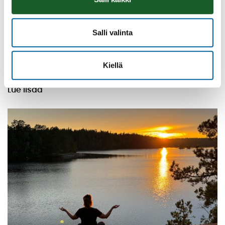
Salli valinta
Vatulanharjun Vestivaalit
Kiellä
08.08.2026 10:00
-
16:00
Palinperäntie 1312
Lue lisää