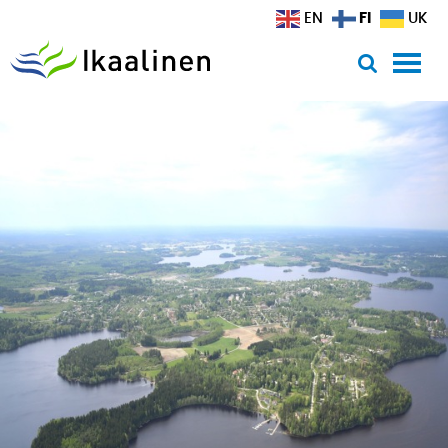
Siirry sisältöön
FI
EN
UK