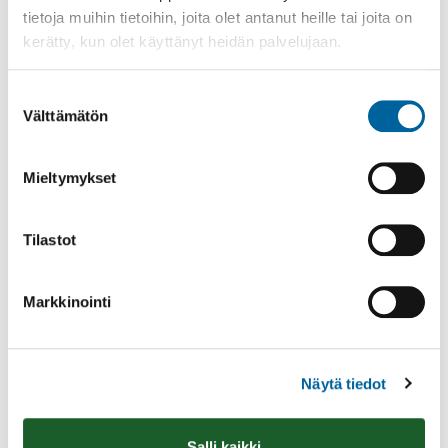
tietoja muihin tietoihin, joita olet antanut heille tai joita on
kerätty, kun olet käyttänyt heidän palvelujaan.
Suostumuksen
Välttämätön
valinta
Poistomyynti kirjaston aukioloaikana
03.06.2026
-
31.08.2026
Mieltymykset
Poppelikatu 10
Lue lisää
Tilastot
Markkinointi
Näytä tiedot
Salli kaikki