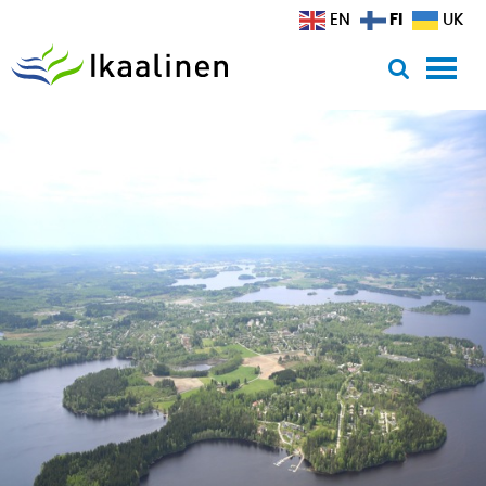
Siirry sisältöön
FI
EN
UK