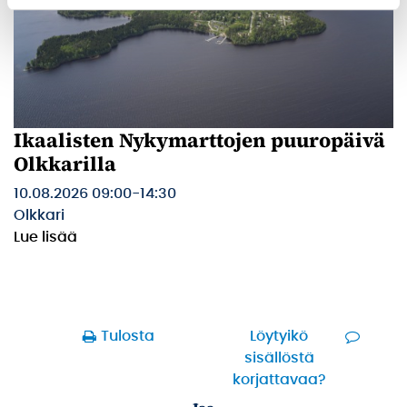
Ikaalisten Nykymarttojen puuropäivä
Olkkarilla
10.08.2026 09:00
-
14:30
Olkkari
Lue lisää
Tulosta
Löytyikö
sisällöstä
korjattavaa?