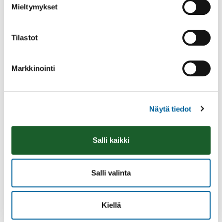
Mieltymykset
Tilastot
Markkinointi
lavatanssit
Näytä tiedot
08.08.2026 19:00
-
23:30
Poltinkosken lava, Leppäsjärventie 285, Ikaalinen
Lue lisää
Salli kaikki
Salli valinta
Kiellä