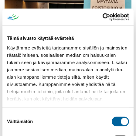
Tämä sivusto käyttää evästeitä
Käytämme evästeitä tarjoamamme sisällön ja mainosten
räätälöimiseen, sosiaalisen median ominaisuuksien
tukemiseen ja kävijämäärämme analysoimiseen. Lisäksi
Poistomyynti kirjaston aukioloaikana
jaamme sosiaalisen median, mainosalan ja analytiikka-
alan kumppaneillemme tietoja siitä, miten käytät
03.06.2026
-
31.08.2026
sivustoamme. Kumppanimme voivat yhdistää näitä
Poppelikatu 10
tietoja muihin tietoihin, joita olet antanut heille tai joita on
Lue lisää
kerätty, kun olet käyttänyt heidän palvelujaan.
Suostumuksen
Välttämätön
valinta