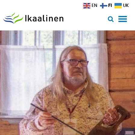
Siirry sisältöön
FI
EN
UK