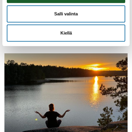
Salli valinta
Vatulanharjun Vestivaalit
08.08.2026 10:00
-
16:00
Kiellä
Palinperäntie 1312
Lue lisää