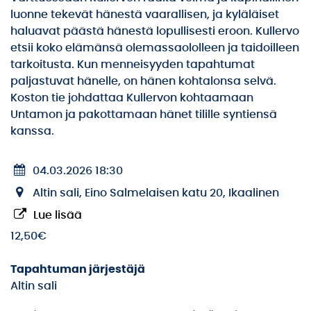
luonne tekevät hänestä vaarallisen, ja kyläläiset
haluavat päästä hänestä lopullisesti eroon. Kullervo
etsii koko elämänsä olemassaololleen ja taidoilleen
tarkoitusta. Kun menneisyyden tapahtumat
paljastuvat hänelle, on hänen kohtalonsa selvä.
Koston tie johdattaa Kullervon kohtaamaan
Untamon ja pakottamaan hänet tilille syntiensä
kanssa.
04.03.2026 18:30
Altin sali, Eino Salmelaisen katu 20, Ikaalinen
Lue lisää
12,50€
Tapahtuman järjestäjä
Altin sali