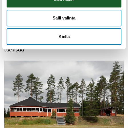
Salli valinta
Vatulanharjun Vestivaalit
08.08.2026 10:00
-
16:00
Kiellä
Palinperäntie 1312
Lue lisää