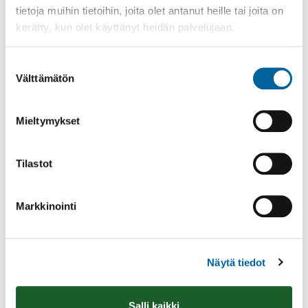
tietoja muihin tietoihin, joita olet antanut heille tai joita on
kerätty, kun olet käyttänyt heidän palvelujaan.
Suostumuksen
Välttämätön
valinta
Poistomyynti kirjaston aukioloaikana
03.06.2026
-
31.08.2026
Mieltymykset
Poppelikatu 10
Lue lisää
Tilastot
Markkinointi
Näytä tiedot
Salli kaikki