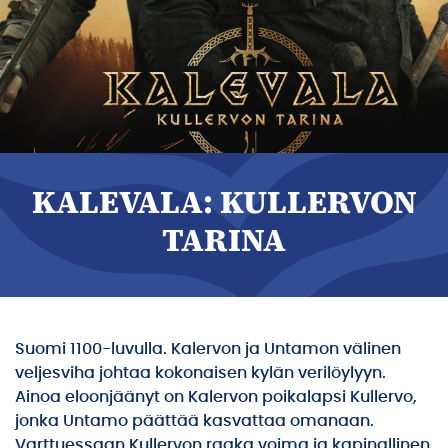
KALEVALA: KULLERVON
TARINA
Suomi 1100-luvulla. Kalervon ja Untamon välinen
veljesviha johtaa kokonaisen kylän verilöylyyn.
Ainoa eloonjäänyt on Kalervon poikalapsi Kullervo,
jonka Untamo päättää kasvattaa omanaan.
Varttuessaan Kullervon raaka voima ja kapinallinen