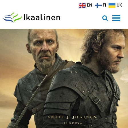
Siirry sisältöön
FI
EN
UK