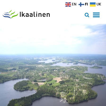
Siirry sisältöön
FI
EN
UK