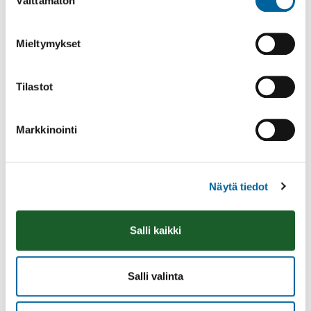
Välttämätön
valinta
Mieltymykset
Tilastot
Markkinointi
Näytä tiedot
Räsymattojooga
08.08.2026 11:00
-
12:00
Salli kaikki
Talo Rannalla kallioilla
Lue lisää
Salli valinta