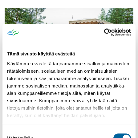
Tämä sivusto käyttää evästeitä
Käytämme evästeitä tarjoamamme sisällön ja mainosten
räätälöimiseen, sosiaalisen median ominaisuuksien
tukemiseen ja kävijämäärämme analysoimiseen. Lisäksi
jaamme sosiaalisen median, mainosalan ja analytiikka-
alan kumppaneillemme tietoja siitä, miten käytät
Vatulanharjun Vestivaalit
sivustoamme. Kumppanimme voivat yhdistää näitä
08.08.2026 10:00
-
16:00
tietoja muihin tietoihin, joita olet antanut heille tai joita on
Palinperäntie 1312
kerätty, kun olet käyttänyt heidän palvelujaan.
Lue lisää
Suostumuksen