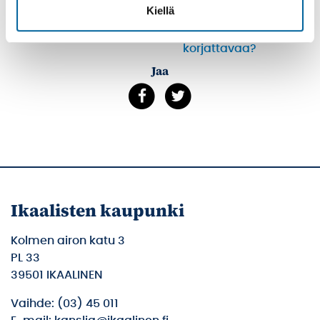
Kiellä
Tulosta
Löytyikö
sisällöstä
korjattavaa?
Jaa
Ikaalisten kaupunki
Kolmen airon katu 3
PL 33
39501 IKAALINEN
Vaihde: (03) 45 011