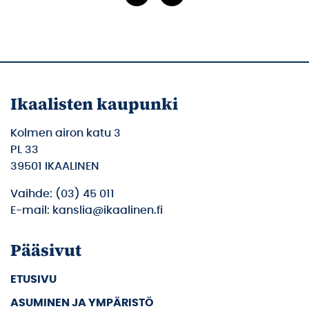
Ikaalisten kaupunki
Kolmen airon katu 3
PL 33
39501 IKAALINEN
Vaihde: (03) 45 011
E-mail: kanslia@ikaalinen.fi
Pääsivut
ETUSIVU
ASUMINEN JA YMPÄRISTÖ