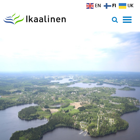
Siirry sisältöön
FI
EN
UK