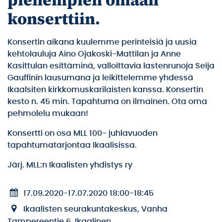
pienempien omaan
konserttiin.
Konsertin aikana kuulemme perinteisiä ja uusia
kehtolauluja Aino Ojakoski-Mattilan ja Anne
Kasittulan esittäminä, valloittavia lastenrunoja Seija
Gauffinin lausumana ja leikittelemme yhdessä
Ikaalsiten kirkkomuskarilaisten kanssa. Konsertin
kesto n. 45 min. Tapahtuma on ilmainen. Ota oma
pehmolelu mukaan!
Konsertti on osa MLL 100- juhlavuoden
tapahtumatarjontaa Ikaalisissa.
Järj.
MLL:n Ikaalisten yhdistys ry
17.09.2020
-
17.07.2020 18:00
-
18:45
Ikaalisten seurakuntakeskus, Vanha
Tampereentie 6, Ikaalinen