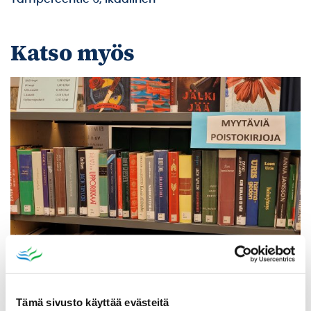
Katso myös
Poistomyynti kirjaston aukioloaikana
Tämä sivusto käyttää evästeitä
03.06.2026
-
31.08.2026