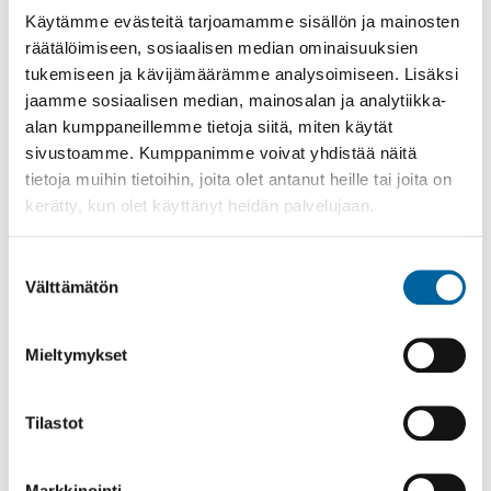
Poppelikatu 10
Käytämme evästeitä tarjoamamme sisällön ja mainosten
Lue lisää
räätälöimiseen, sosiaalisen median ominaisuuksien
tukemiseen ja kävijämäärämme analysoimiseen. Lisäksi
jaamme sosiaalisen median, mainosalan ja analytiikka-
alan kumppaneillemme tietoja siitä, miten käytät
sivustoamme. Kumppanimme voivat yhdistää näitä
tietoja muihin tietoihin, joita olet antanut heille tai joita on
kerätty, kun olet käyttänyt heidän palvelujaan.
Suostumuksen
Välttämätön
valinta
Mieltymykset
Ikaalisten Nykymarttojen puuropäivä
Olkkarilla
Tilastot
10.08.2026 09:00
-
14:30
Olkkari
Markkinointi