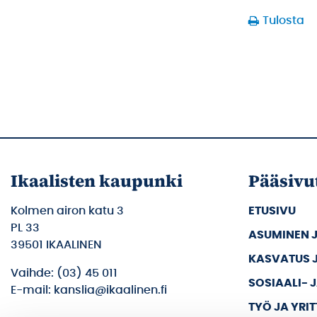
Tulosta
Ikaalisten kaupunki
Pääsivu
Kolmen airon katu 3
ETUSIVU
PL 33
ASUMINEN 
39501 IKAALINEN
KASVATUS 
Vaihde: (03) 45 011
SOSIAALI- 
E-mail: kanslia@ikaalinen.fi
TYÖ JA YRI