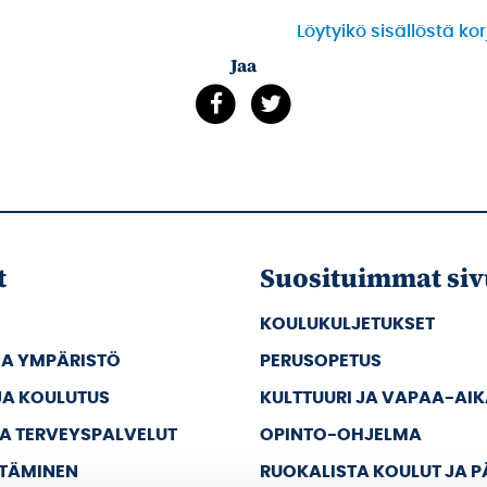
Löytyikö sisällöstä ko
Jaa
t
Suosituimmat siv
KOULUKULJETUKSET
JA YMPÄRISTÖ
PERUSOPETUS
JA KOULUTUS
KULTTUURI JA VAPAA-AI
JA TERVEYSPALVELUT
OPINTO-OHJELMA
TTÄMINEN
RUOKALISTA KOULUT JA 