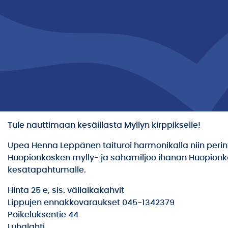
Tule nauttimaan kesäillasta Myllyn kirppikselle!
Upea Henna Leppänen taituroi harmonikalla niin perin
Huopionkosken mylly- ja sahamiljöö ihanan Huopionkoske
kesätapahtumalle.
Hinta 25 e, sis. väliaikakahvit
Lippujen ennakkovaraukset 045-1342379
Poikeluksentie 44
Luhalahti