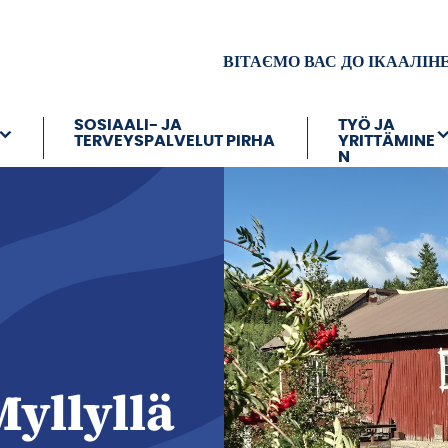
ВІТАЄМО ВАС ДО ІКААЛІН
SOSIAALI- JA
TYÖ JA
TERVEYSPALVELUT PIRHA
YRITTÄMINE
N
Myllyllä