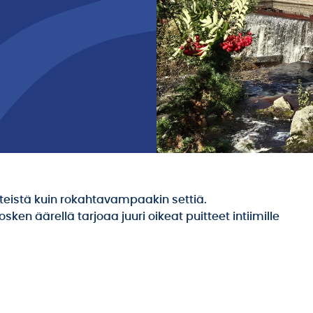
teistä kuin rokahtavampaakin settiä.
n äärellä tarjoaa juuri oikeat puitteet intiimille